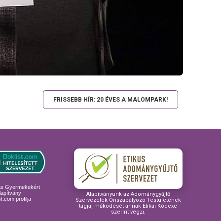
FRISSEBB HÍR: 20 ÉVES A MALOMPARK!
ás Gyermekekért
lapítvány
Alapítványunk az Adománygyűjtő
t.com profilja
Szervezetek Önszabályozó Testületének
tagja, működését annak Etikai Kódexe
szerint végzi.