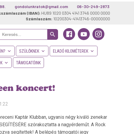
98.
gondolunkratok@gmail.com
06-30-249-2873
kszámlaszám (IBAN):
HU89 1020 0304 4141 3746 0000 0000
Számlaszám:
10200304-41413746-00000000
Search Button
Search
or:
ÖN?
SZÜLŐKNEK
ELADÓ KILOMÉTEREK
NK
TÁMOGATÓINK
een koncert!
1:22
eceni Kaptár Klubban, ugyanis négy kiváló zenekar
EGÍTÉSÉRE szórakoztatta a nagyérdeműt. A Rock
ozva segítettek! A belépés támogatói jegy