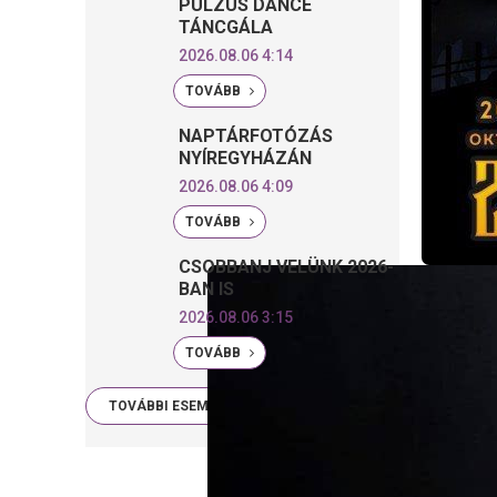
PULZUS DANCE
TÁNCGÁLA
2026.08.06 4:14
TOVÁBB
NAPTÁRFOTÓZÁS
NYÍREGYHÁZÁN
2026.08.06 4:09
TOVÁBB
CSOBBANJ VELÜNK 2026-
BAN IS
2026.08.06 3:15
TOVÁBB
TOVÁBBI ESEMÉNYEK