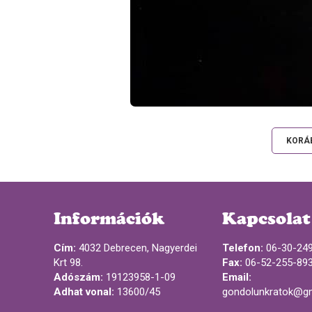
KORÁB
Információk
Kapcsolat
Cím:
4032 Debrecen, Nagyerdei
Telefon:
06-30-24
Krt 98.
Fax:
06-52-255-89
Adószám:
19123958-1-09
Email:
Adhat vonal:
13600/45
gondolunkratok@g