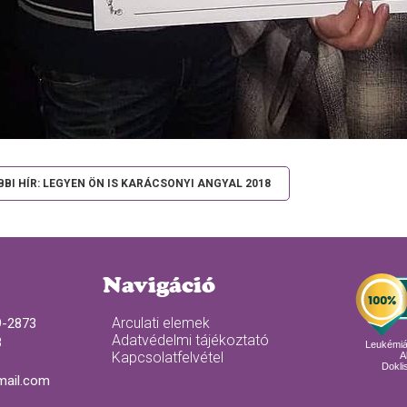
BI HÍR: LEGYEN ÖN IS KARÁCSONYI ANGYAL 2018
Navigáció
Arculati elemek
9-2873
Adatvédelmi tájékoztató
3
Leukémi
Kapcsolatfelvétel
A
Doklis
mail.com