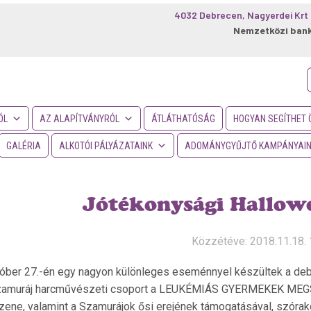
4032 Debrecen, Nagyerdei Krt 
Nemzetközi ban
f
ÓL
AZ ALAPÍTVÁNYRÓL
ÁTLÁTHATÓSÁG
HOGYAN SEGÍTHET 
GALÉRIA
ALKOTÓI PÁLYÁZATAINK
ADOMÁNYGYŰJTŐ KAMPÁNYAI
Jótékonysági Hallow
Közzétéve: 2018.11.18. 
óber 27.-én egy nagyon különleges eseménnyel készültek a debr
zamuráj harcművészeti csoport a LEUKÉMIÁS GYERMEKEK MEGS
zene, valamint a Szamurájok ősi erejének támogatásával, szórak