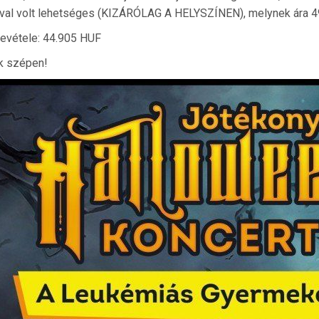
val volt lehetséges (KIZÁRÓLAG A HELYSZÍNEN), melynek ára 49
evétele: 44.905 HUF
k szépen!