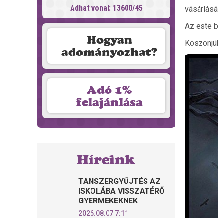
Adhat vonal: 13600/45
vásárlásá
Az este b
Hogyan
Köszönjü
adományozhat?
Adó 1%
felajánlása
Híreink
TANSZERGYŰJTÉS AZ
ISKOLÁBA VISSZATÉRŐ
GYERMEKEKNEK
2026.08.07 7:11