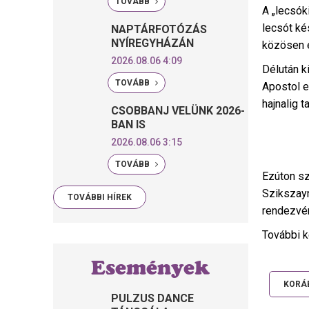
TOVÁBB
A „lecsók
lecsót ké
NAPTÁRFOTÓZÁS
NYÍREGYHÁZÁN
közösen e
2026.08.06 4:09
Délután k
TOVÁBB
Apostol e
hajnalig 
CSOBBANJ VELÜNK 2026-
BAN IS
2026.08.06 3:15
TOVÁBB
Ezúton s
Szikszayn
TOVÁBBI HÍREK
rendezvén
További 
Események
KORÁB
PULZUS DANCE