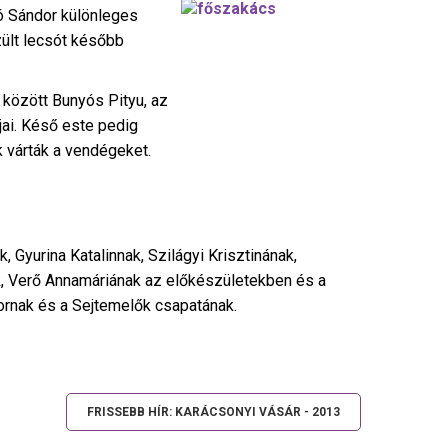
kó Sándor különleges
zült lecsót később
 között Bunyós Pityu, az
jai. Késő este pedig
k várták a vendégeket.
, Gyurina Katalinnak, Szilágyi Krisztinának,
k, Verő Annamáriának az előkészületekben és a
ornak és a Sejtemelők csapatának.
FRISSEBB HÍR: KARÁCSONYI VÁSÁR - 2013