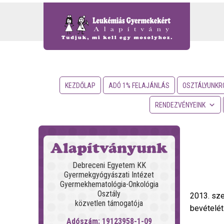
KEZDŐLAP
ADÓ 1% FELAJÁNLÁS
OSZTÁLYUNKR
RENDEZVÉNYEINK
Alapítványunk
Debreceni Egyetem KK
Gyermekgyógyászati Intézet
Gyermekhematológia-Onkológia
Osztály
2013. sze
közvetlen támogatója
bevételét
Adószám: 19123958-1-09