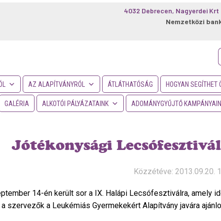
4032 Debrecen, Nagyerdei Krt 
Nemzetközi ban
f
ÓL
AZ ALAPÍTVÁNYRÓL
ÁTLÁTHATÓSÁG
HOGYAN SEGÍTHET 
GALÉRIA
ALKOTÓI PÁLYÁZATAINK
ADOMÁNYGYŰJTŐ KAMPÁNYAI
Jótékonysági Lecsófesztivá
Közzétéve: 2013.09.20. 
ptember 14-én került sor a IX. Halápi Lecsófesztiválra, amely id
 a szervezők a Leukémiás Gyermekekért Alapítvány javára ajánlot