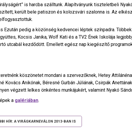
irályságért” is harcba szálltunk. Alapítványunk tiszteletbeli Nya
szített, került bele patiszon és kolozsvári szalonna is. Az elkés
lfogyasztottuk.
is Ezután pedig a közönség kedvencei léptek színpadra. Többek
gyüttes, Kocsis Janika, Wolf Kati és a TV2 Ének Iskolája legjobb
tartó utcabál kezdődött. Emellett egész nap kiegészítő programo
zeretnénk köszönetet mondani a szervezőknek,
Hetey Attilánénak
é Kovács Anikónak, Béresné Gurbán Júliának, Csirpák Anettána
yen végzett lelkes önkéntes munkájukért, valamint Nyakó Sánd
képek a
galériában
.
BI HÍR: A VIRÁGKARNEVÁLON 2013-BAN IS