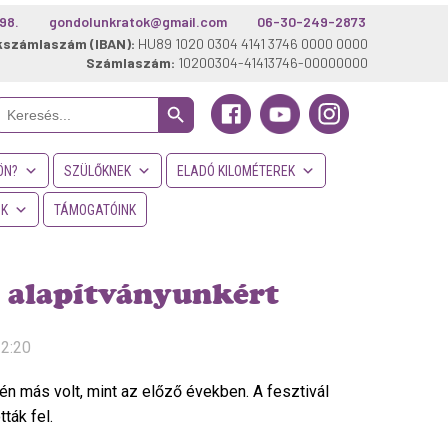
98.
gondolunkratok@gmail.com
06-30-249-2873
kszámlaszám (IBAN):
HU89 1020 0304 4141 3746 0000 0000
Számlaszám:
10200304-41413746-00000000
Search Button
Search
or:
ÖN?
SZÜLŐKNEK
ELADÓ KILOMÉTEREK
NK
TÁMOGATÓINK
l alapítványunkért
12:20
én más volt, mint az előző években. A fesztivál
ták fel.