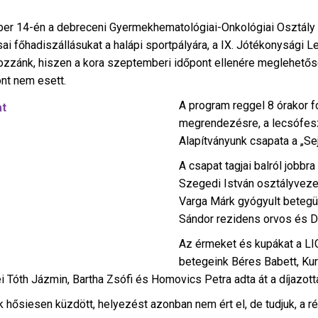
r 14-én a debreceni Gyermekhematológiai-Onkológiai Osztály
ai főhadiszállásukat a halápi sportpályára, a IX. Jótékonysági Le
zzánk, hiszen a kora szeptemberi időpont ellenére meglehetősen
nt nem esett.
A program reggel 8 órakor f
megrendezésre, a lecsófesz
Alapítványunk csapata a „Se
A csapat tagjai balról jobbr
Szegedi István osztályveze
Varga Márk gyógyult betegün
Sándor rezidens orvos és D
Az érmeket és kupákat a LI
betegeink Béres Babett, Kur
 Tóth Jázmin, Bartha Zsófi és Homovics Petra adta át a díjazott
 hősiesen küzdött, helyezést azonban nem ért el, de tudjuk, a r