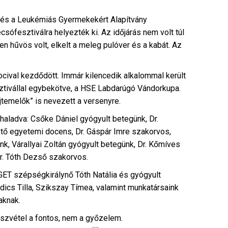
 és a Leukémiás Gyermekekért Alapítvány
csófesztiválra helyezték ki. Az időjárás nem volt túl
 hűvös volt, elkelt a meleg pulóver és a kabát. Az
ocival kezdődött. Immár kilencedik alkalommal került
tivállal egybekötve, a HSE Labdarúgó Vándorkupa.
jtemelők” is nevezett a versenyre.
a haladva: Csőke Dániel gyógyult betegünk, Dr.
tő egyetemi docens, Dr. Gáspár Imre szakorvos,
k, Várallyai Zoltán gyógyult betegünk, Dr. Kőmíves
r. Tóth Dezső szakorvos.
GET szépségkirálynő Tóth Natália és gyógyult
dics Tilla, Szikszay Tímea, valamint munkatársaink
aknak.
észvétel a fontos, nem a győzelem.