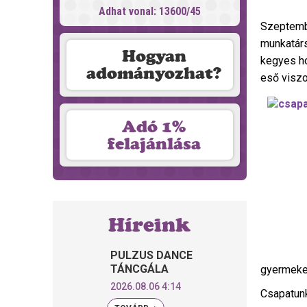
Adhat vonal: 13600/45
Szeptembe
munkatárs
Hogyan
kegyes ho
adományozhat?
es
ő viszo
Adó 1%
felajánlása
Híreink
PULZUS DANCE
TÁNCGÁLA
gyermekei
2026.08.06 4:14
Csapatunk