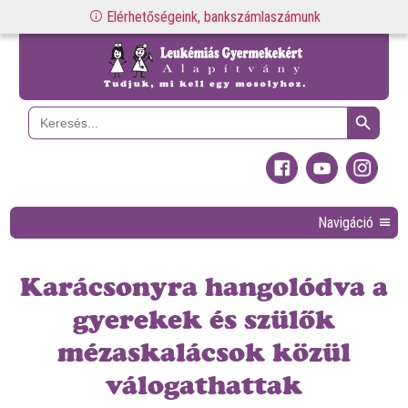
Elérhetőségeink, bankszámlaszámunk
Search Button
Search
for:
Navigáció
Karácsonyra hangolódva a
gyerekek és szülők
mézaskalácsok közül
válogathattak