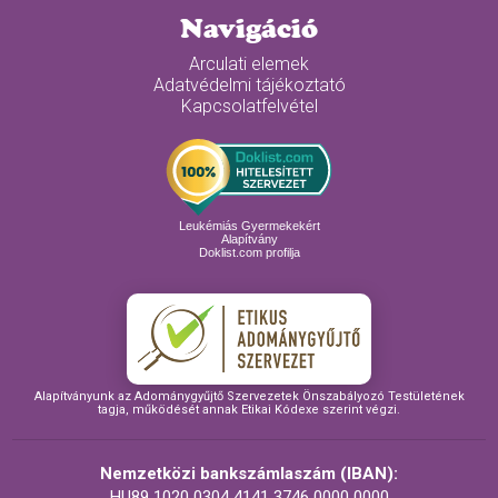
Navigáció
Arculati elemek
Adatvédelmi tájékoztató
Kapcsolatfelvétel
Leukémiás Gyermekekért
Alapítvány
Doklist.com profilja
Alapítványunk az Adománygyűjtő Szervezetek Önszabályozó Testületének
tagja, működését annak Etikai Kódexe szerint végzi.
Nemzetközi bankszámlaszám (IBAN):
HU89 1020 0304 4141 3746 0000 0000