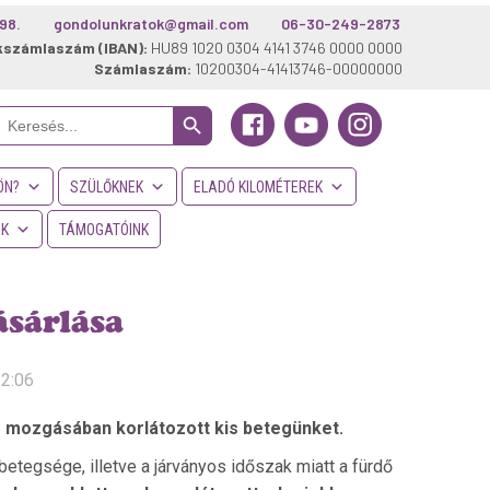
98.
gondolunkratok@gmail.com
06-30-249-2873
kszámlaszám (IBAN):
HU89 1020 0304 4141 3746 0000 0000
Számlaszám:
10200304-41413746-00000000
Search Button
Search
or:
ÖN?
SZÜLŐKNEK
ELADÓ KILOMÉTEREK
NK
TÁMOGATÓINK
sárlása
12:06
 mozgásában korlátozott kis betegünket.
 betegsége, illetve a járványos időszak miatt a fürdő