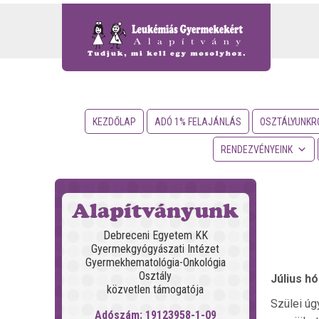
KEZDŐLAP
ADÓ 1% FELAJÁNLÁS
OSZTÁLYUNKR
RENDEZVÉNYEINK
Alapítványunk
Debreceni Egyetem KK
Gyermekgyógyászati Intézet
Gyermekhematológia-Onkológia
Osztály
Július h
közvetlen támogatója
Szülei úgy
Adószám: 19123958-1-09