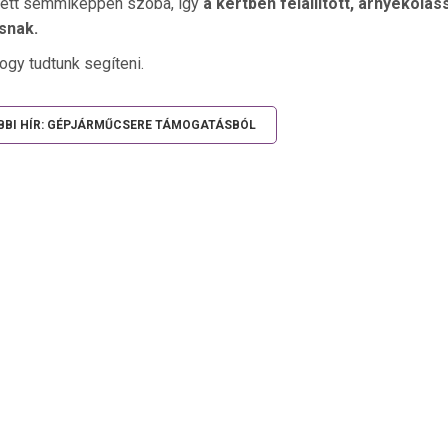
tett semmiképpen szóba, így
a kertben felállított, árnyékolá
snak.
ogy tudtunk segíteni.
BBI HÍR: GÉPJÁRMŰCSERE TÁMOGATÁSBÓL