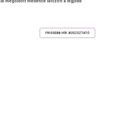
ssal megoldott medence látszott a legjobb
FRISSEBB HÍR: BÚSZÚZTATÓ