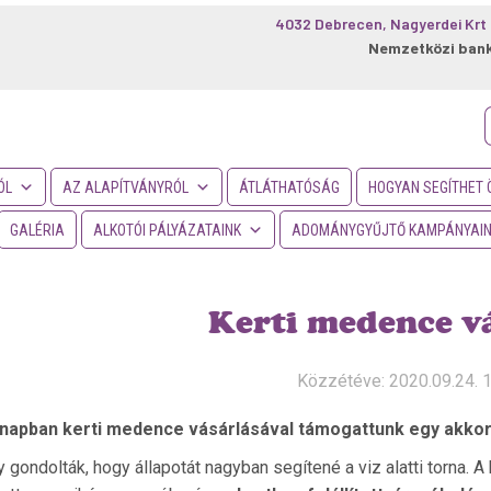
4032 Debrecen, Nagyerdei Krt 
Nemzetközi ban
f
ÓL
AZ ALAPÍTVÁNYRÓL
ÁTLÁTHATÓSÁG
HOGYAN SEGÍTHET 
GALÉRIA
ALKOTÓI PÁLYÁZATAINK
ADOMÁNYGYŰJTŐ KAMPÁNYAI
Kerti medence vá
Közzétéve: 2020.09.24. 
ónapban kerti medence vásárlásával támogattunk egy akkor
 gondolták, hogy állapotát nagyban segítené a viz alatti torna. A