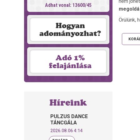
nem jöhe
Adhat vonal: 13600/45
megoldá
Örülünk, h
Hogyan
adományozhat?
KORÁ
Adó 1%
felajánlása
Híreink
PULZUS DANCE
TÁNCGÁLA
2026.08.06 4:14