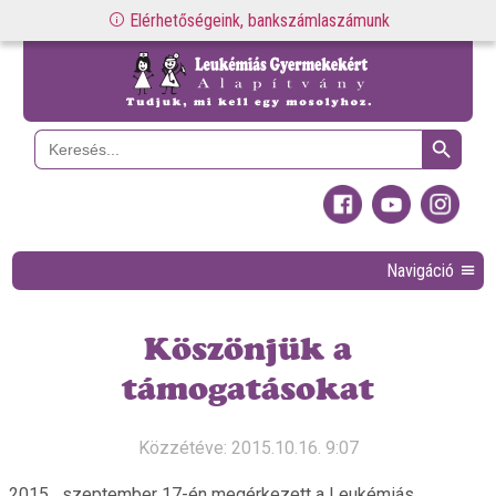
Elérhetőségeink, bankszámlaszámunk
Search Button
Search
for:
Navigáció
Köszönjük a
támogatásokat
Közzétéve: 2015.10.16. 9:07
szeptember 17-én megérkezett a Leukémiás