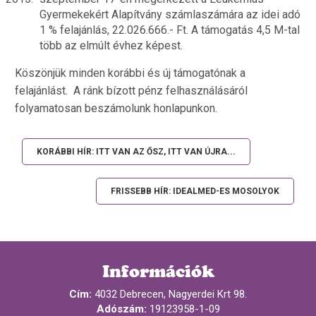
Gyermekekért Alapítvány számlaszámára az idei adó
1 % felajánlás, 22.026.666.- Ft. A támogatás 4,5 M-tal
több az elmúlt évhez képest.
Köszönjük minden korábbi és új támogatónak a
felajánlást. A ránk bízott pénz felhasználásáról
folyamatosan beszámolunk honlapunkon.
KORÁBBI HÍR: ITT VAN AZ ŐSZ, ITT VAN ÚJRA...
FRISSEBB HÍR: IDEALMED-ES MOSOLYOK
Információk
Cím:
4032 Debrecen, Nagyerdei Krt 98.
Adószám:
19123958-1-09