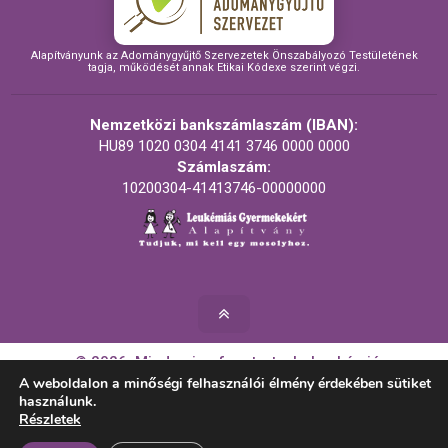
Alapítványunk az Adománygyűjtő Szervezetek Önszabályozó Testületének
tagja, működését annak Etikai Kódexe szerint végzi.
Nemzetközi bankszámlaszám (IBAN):
HU89 1020 0304 4141 3746 0000 0000
Számlaszám:
10200304-41413746-00000000
© 2026. Minden jog fenntartva! - Leukémiás
Gyermekekért Alapítvány
A weboldalon a minőségi felhasználói élmény érdekében sütiket
használunk.
Részletek
Készítette: