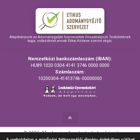
Alapítványunk az Adománygyűjtő Szervezetek Önszabályozó Testületének
tagja, működését annak Etikai Kódexe szerint végzi.
Nemzetközi bankszámlaszám (IBAN):
HU89 1020 0304 4141 3746 0000 0000
Számlaszám:
10200304-41413746-00000000
© 2026. Minden jog fenntartva! - Leukémiás
Gyermekekért Alapítvány
A weboldalon a minőségi felhasználói élmény érdekében sütiket