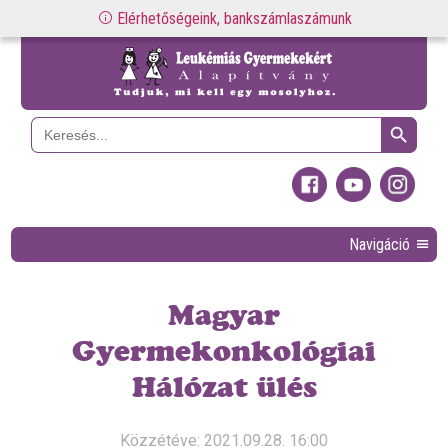
Elérhetőségeink, bankszámlaszámunk
Search Button
Search
for:
Navigáció
Magyar
Gyermekonkológiai
Hálózat ülés
Közzétéve: 2021.09.28. 16:00