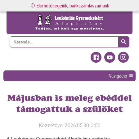
Elérhetőségeink, bankszámlaszámunk
Search Button
Search
for:
Navigáció
Májusban is meleg ebéddel
támogattuk a szülőket
Közzétéve: 2026.05.30. 3:50