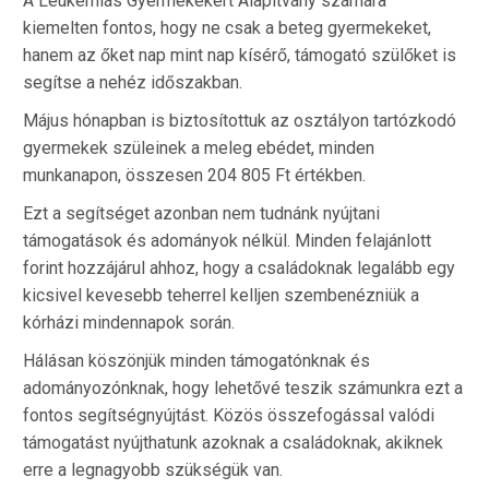
A Leukémiás Gyermekekért Alapítvány számára
kiemelten fontos, hogy ne csak a beteg gyermekeket,
hanem az őket nap mint nap kísérő, támogató szülőket is
segítse a nehéz időszakban.
Május hónapban is biztosítottuk az osztályon tartózkodó
gyermekek szüleinek a meleg ebédet, minden
munkanapon, összesen 204 805 Ft értékben.
Ezt a segítséget azonban nem tudnánk nyújtani
támogatások és adományok nélkül. Minden felajánlott
forint hozzájárul ahhoz, hogy a családoknak legalább egy
kicsivel kevesebb teherrel kelljen szembenézniük a
kórházi mindennapok során.
Hálásan köszönjük minden támogatónknak és
adományozónknak, hogy lehetővé teszik számunkra ezt a
fontos segítségnyújtást. Közös összefogással valódi
támogatást nyújthatunk azoknak a családoknak, akiknek
erre a legnagyobb szükségük van.