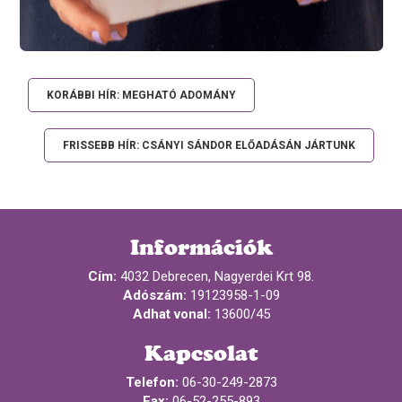
KORÁBBI HÍR: MEGHATÓ ADOMÁNY
FRISSEBB HÍR: CSÁNYI SÁNDOR ELŐADÁSÁN JÁRTUNK
Információk
Cím:
4032 Debrecen, Nagyerdei Krt 98.
Adószám:
19123958-1-09
Adhat vonal:
13600/45
Kapcsolat
Telefon:
06-30-249-2873
Fax:
06-52-255-893