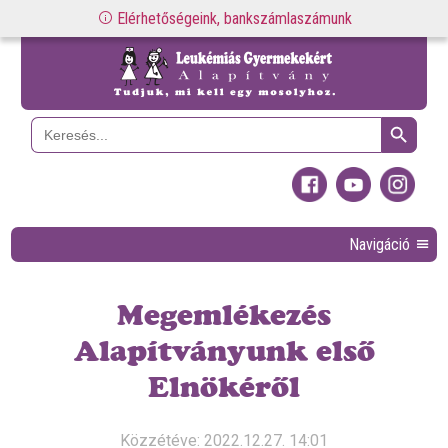
Elérhetőségeink, bankszámlaszámunk
Search Button
Search
for:
Navigáció
Megemlékezés
Alapítványunk első
Elnökéről
Közzétéve: 2022.12.27. 14:01