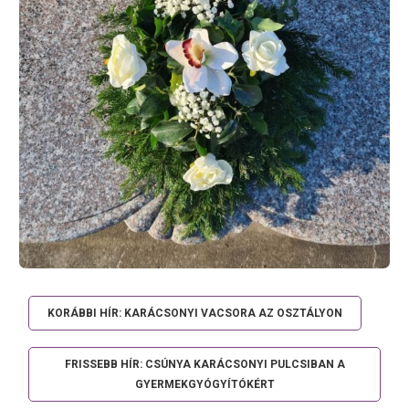
KORÁBBI HÍR: KARÁCSONYI VACSORA AZ OSZTÁLYON
FRISSEBB HÍR: CSÚNYA KARÁCSONYI PULCSIBAN A
GYERMEKGYÓGYÍTÓKÉRT