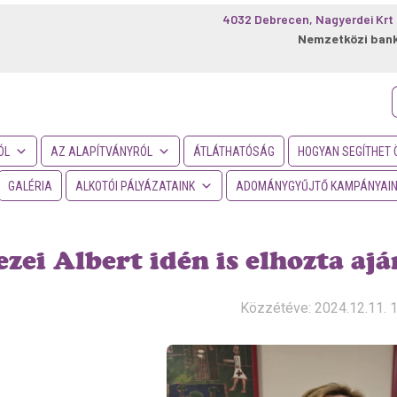
4032 Debrecen, Nagyerdei Krt 
Nemzetközi ban
f
ÓL
AZ ALAPÍTVÁNYRÓL
ÁTLÁTHATÓSÁG
HOGYAN SEGÍTHET 
GALÉRIA
ALKOTÓI PÁLYÁZATAINK
ADOMÁNYGYŰJTŐ KAMPÁNYAI
zei Albert idén is elhozta a
Közzétéve: 2024.12.11. 