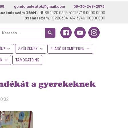
98.
gondolunkratok@gmail.com
06-30-249-2873
kszámlaszám (IBAN):
HU89 1020 0304 4141 3746 0000 0000
Számlaszám:
10200304-41413746-00000000
Search Button
Search
or:
ÖN?
SZÜLŐKNEK
ELADÓ KILOMÉTEREK
NK
TÁMOGATÓINK
jándékát a gyerekeknek
10:32