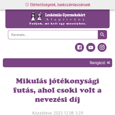
Elérhetőségeink, bankszámlaszámunk
Search Button
Search
for:
Navigáció
Mikulás jótékonysági
futás, ahol csoki volt a
nevezési díj
Közzétéve: 2023.12.08. 3:29