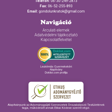
Telefon:
06-30-249-2873
Fax:
06-52-255-893
Email:
gondolunkratok@gmail.com
Navigáció
Arculati elemek
Adatvédelmi tájékoztató
Kapcsolatfelvétel
Leukémiás Gyermekekért
Alapítvány
Doklist.com profilja
Alapítványunk az Adománygyűjtő Szervezetek Önszabályozó Testületének
tagja, működését annak Etikai Kódexe szerint végzi.