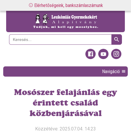
Elérhetőségeink, bankszámlaszámunk
Search Button
Search
for:
Navigáció
Mosószer felajánlás egy
érintett család
közbenjárásával
Közzétéve: 2025.07.04. 14:23