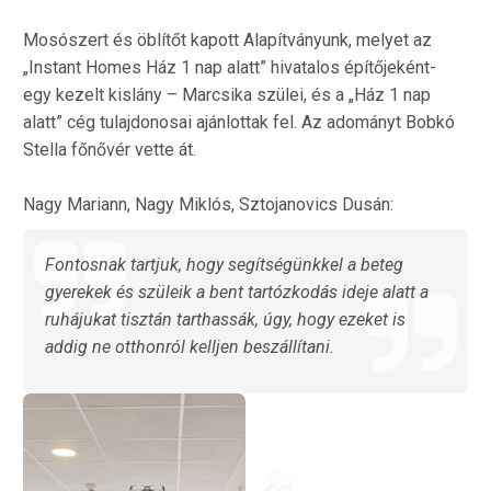
Mosószert és öblítőt kapott Alapítványunk, melyet az
„Instant Homes Ház 1 nap alatt” hivatalos építőjeként-
egy kezelt kislány – Marcsika szülei, és a „Ház 1 nap
alatt” cég tulajdonosai ajánlottak fel. Az adományt Bobkó
Stella főnővér vette át.
Nagy Mariann, Nagy Miklós, Sztojanovics Dusán:
Fontosnak tartjuk, hogy segítségünkkel a beteg
gyerekek és szüleik a bent tartózkodás ideje alatt a
ruhájukat tisztán tarthassák, úgy, hogy ezeket is
addig ne otthonról kelljen beszállítani.