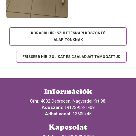
KORÁBBI HÍR: SZÜLETÉSNAPI KÖSZÖNTŐ
ALAPÍTÓNKNAK
FRISSEBB HÍR: ZOLIKÁT ÉS CSALÁDJÁT TÁMOGATTUK
Információk
Cím:
4032 Debrecen, Nagyerdei Krt 98.
Adószám:
19123958-1-09
Adhat vonal:
13600/45
Kapcsolat