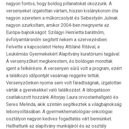
nagyon fontos, hogy boldog pillanatokat okozzunk. A
versenyeket izgatottan vártam, hiszen kislánykorom óta
nagyon szeretem a műkorcsolyát és Sebestyén Julinak
nagyon szurkoltam, amikor 2004-ben megnyerte az
Európa-bajnokságot. Szilágyi Henrietta barátnőm,
évfolyamtársnőm segített nekem a szervezésben.
Felvette a kapcsolatot Hetey Attiláné Ritával, a
Leukémiás Gyermekekért Alapítvány kuratóriumi tagjával.
A versenyzőket megkerestem, és boldogan mondtak
igent a felkérésre. A versenyen sűrű volt a program, ezért
a találkozó időpontját vasárnap reggelre tettük.
Versenyzőinken nyoma sem volt fáradtságnak, izgatottan
várták a gyerekekkel való találkozást. A látogatáson
csatlakozott hozzánk Altorjay Laura orvostanhallgató és
Seres Melinda, akik szintén segítkeztek a világbajnokság
lebonyolításában. A gyermekhematológiai-onkológiai
osztályon nagyon kedves fogadtatás várt bennünket.
Hallhattunk az alapítvány munkájáról és az osztály