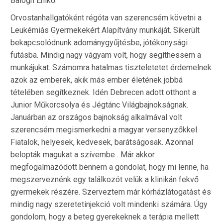
Balogh Enikő:
Orvostanhallgatóként régóta van szerencsém követni a
Leukémiás Gyermekekért Alapítvány munkáját. Sikerült
bekapcsolódnunk adománygyűjtésbe, jótékonysági
futásba. Mindig nagy vágyam volt, hogy segíthessem a
munkájukat. Számomra hatalmas tiszteletetet érdemelnek
azok az emberek, akik más ember életének jobbá
tételében segítkeznek. Idén Debrecen adott otthont a
Junior Műkorcsolya és Jégtánc Világbajnokságnak.
Januárban az országos bajnokság alkalmával volt
szerencsém megismerkedni a magyar versenyzőkkel.
Fiatalok, helyesek, kedvesek, barátságosak. Azonnal
belopták magukat a szívembe . Már akkor
megfogalmazódott bennem a gondolat, hogy mi lenne, ha
megszerveznénk egy találkozót velük a klinikán fekvő
gyermekek részére. Szerveztem már kórházlátogatást és
mindig nagy szeretetinjekció volt mindenki számára. Úgy
gondolom, hogy a beteg gyerekeknek a terápia mellett