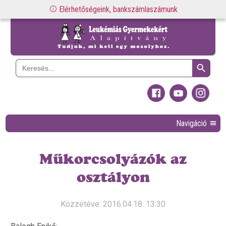
Elérhetőségeink, bankszámlaszámunk
Search Button
Search
for:
Navigáció
Műkorcsolyázók az
osztályon
Közzétéve: 2016.04.18. 13:30