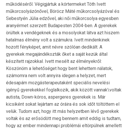
működéséről. Végigjártuk a kórtermeket Tóth Ivett
műkorcsolyázónővel, Böröcz Máté műkorcsolyázóval és
Sebestyén Júlia edzővel, aki női műkorcsolya egyesben
aranyérmet szerzett Budapesten 2004-ben. A gyerekek
örültek a vendégeknek és a mosolyokat látva azt hiszem
hatalmas élmény volt a számukra. Ivett mindenkinek
hozott fényképet, amit névre szólóan dedikált. A
gyerekek megajándékozták őket a saját kezük által
készített rajzokkal. Ivett mesélt az élményekről:
Köszönöm a lehetőséget hogy bent lehettem nálatok,
számomra nem volt annyira idegen a helyzet, mert
édesapám mozgásterapeutaként speciális nevelési
igényű gyerekekkel foglalkozik, akik között vannak\voltak
autista, Down-kóros, aspergeres gyerekek is. Már
kicsiként sokat lejártam az óráira és sok időt töltöttem el
velük. Tudom azt, hogy itt más helyzetben lévő gyerekek
voltak ès az erősödött meg bennem amit eddig is tudtam,
hogy az ember mindennapi problémái eltörpülnek amellett