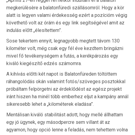
„Április 27-én reggel fél hétkor indultam el a Balaton
megkerülèsère a balatonfüredi szállásomról. Hogy a kör
alatt is legyen valami érdekesség ezért a pozícióm végig
követhető volt az órám és egy link segítségével amit az
indulás előtt „élesítettem”.
Sose tekertem ennyit, legnagyobb megtett távom 130
kilométer volt, még csak egy fél éve kezdtem bringázni
mivel fő tevékenységem a futás, a kerékpározás egy
kiváló kiegészítő edzés számomra.
A kihívás előtti két napot is Balatonfüreden töltöttem
ráhangolódás okán valamint fotós/szöveges posztokkal
próbáltam felpörgetni az érdeklődést az egész projekt
iránt hiszen ha minél több emberhez eljut a kampány annál
sikeresebb lehet a „kilométerek eladása”.
Mentálisan kiváló stabilitást adott, hogy mellé állhattam
egy jó ügynek, egy másodpercre sem villant át az
agyamon, hogy opció lenne a feladás, nem tehettem volna