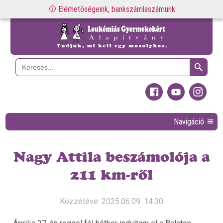
Elérhetőségeink, bankszámlaszámunk
Search Button
Search
for:
Navigáció
Nagy Attila beszámolója a
211 km-ről
Közzétéve: 2025.06.09. 14:30