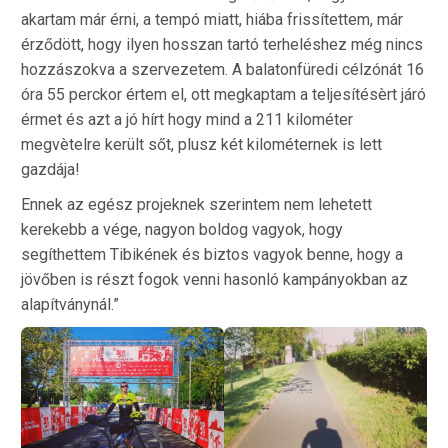
akartam már érni, a tempó miatt, hiába frissítettem, már
érződött, hogy ilyen hosszan tartó terheléshez még nincs
hozzászokva a szervezetem. A balatonfüredi célzónát 16
óra 55 perckor értem el, ott megkaptam a teljesítésèrt járó
érmet és azt a jó hírt hogy mind a 211 kilométer
megvètelre került sőt, plusz két kilométernek is lett
gazdája!
Ennek az egész projeknek szerintem nem lehetett
kerekebb a vége, nagyon boldog vagyok, hogy
segíthettem Tibikének és biztos vagyok benne, hogy a
jövőben is részt fogok venni hasonló kampányokban az
alapítványnál.”