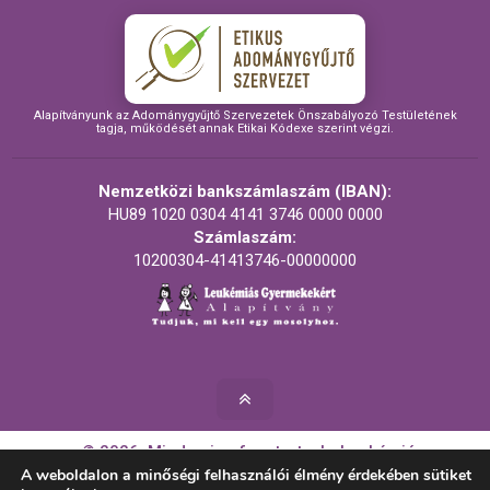
Alapítványunk az Adománygyűjtő Szervezetek Önszabályozó Testületének
tagja, működését annak Etikai Kódexe szerint végzi.
Nemzetközi bankszámlaszám (IBAN):
HU89 1020 0304 4141 3746 0000 0000
Számlaszám:
10200304-41413746-00000000
© 2026. Minden jog fenntartva! - Leukémiás
Gyermekekért Alapítvány
A weboldalon a minőségi felhasználói élmény érdekében sütiket