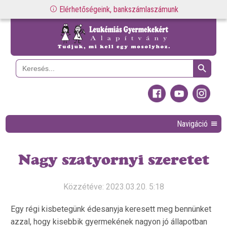
Elérhetőségeink, bankszámlaszámunk
Search Button
Search
for:
Navigáció
Nagy szatyornyi szeretet
Közzétéve: 2023.03.20. 5:18
Egy régi kisbetegünk édesanyja keresett meg bennünket
azzal, hogy kisebbik gyermekének nagyon jó állapotban