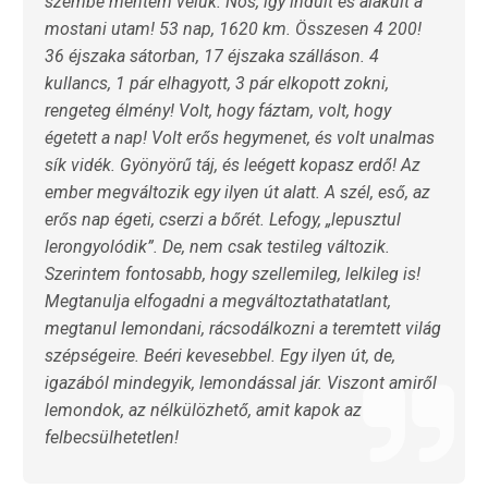
szembe mentem velük. Nos, így indult és alakult a
mostani utam! 53 nap, 1620 km. Összesen 4 200!
36 éjszaka sátorban, 17 éjszaka szálláson. 4
kullancs, 1 pár elhagyott, 3 pár elkopott zokni,
rengeteg élmény! Volt, hogy fáztam, volt, hogy
égetett a nap! Volt erős hegymenet, és volt unalmas
sík vidék. Gyönyörű táj, és leégett kopasz erdő! Az
ember megváltozik egy ilyen út alatt. A szél, eső, az
erős nap égeti, cserzi a bőrét. Lefogy, „lepusztul
lerongyolódik”. De, nem csak testileg változik.
Szerintem fontosabb, hogy szellemileg, lelkileg is!
Megtanulja elfogadni a megváltoztathatatlant,
megtanul lemondani, rácsodálkozni a teremtett világ
szépségeire. Beéri kevesebbel. Egy ilyen út, de,
igazából mindegyik, lemondással jár. Viszont amiről
lemondok, az nélkülözhető, amit kapok az
felbecsülhetetlen!