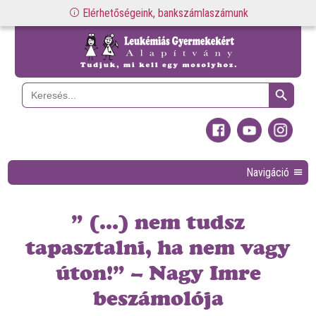
Elérhetőségeink, bankszámlaszámunk
Search Button
Search
for:
Navigáció
” (…) nem tudsz
tapasztalni, ha nem vagy
úton!” – Nagy Imre
beszámolója