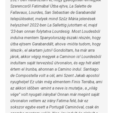
Szerencsről Fatimába! Útba ejtve, La Salette de
Fallavaux, Lourdes, San Sebastian de Garabandál
településeket, melyek mind Szűz Mária jelenések
helyszínei! 2022-ben La Sallettig jutottam el, majd
’23-ban onnan folytatva Lourdesig. Most Loudesból
indulva mentem Spanyolország északi részén, hogy
útba ejtsem Garabandált, ahova -mióta tudom, hogy
létezik-, el akartam jutni! Gondoltam, ha már arra
járok, akkor végig megyek a Caminon is! Lourdesból
indultam saját tervezésű útvonalon, és egy hét alatt
értem el Irunba, ahonnan a Camino indul. Santiago
de Compostella volt a cél, ami Szent Jakab apostol
nyughelye! Ez után még elmentem Finis Terrába, ami
az akkori időben -amint a neve is mutatja-, a „világ
vége” volt nyugati irányba! Onnan már megint saját
útvonalon vettem az irány Fatima felé, bár ez
sokszor egybe esett a Portugál Caminóval, csak én