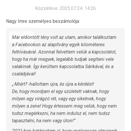
Közzétéve: 2025.07.24. 14:26
Nagy Imre személyes beszámolója:
Már eldöntött tény volt az utam, amikor találkoztam
a Facebookon az alapítvány egyik kilométeres
felhívásával. Azonnal felvettem velük a kapcsolatot,
hogy ha már megyek, legalább tudjak segíteni vele
valakinek. Így kerültem kapcsolatba Sárikával, és a
családjával!
„-Miért? -hallottam újra, és újra a kérdést!
De, hogy mondjam el egy született vaknak, hogy
milyen egy virágzó rét, vagy egy siketnek, hogy
milyen a zene! Hogy értessem meg velük, hogy nem
tudsz megérkezni, ha nem indulsz el, nem tudsz
tapasztalni, ha nem vagy úton!”
2021-ben határoztam el, hogy gyalogosan elmegyek