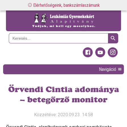
Elérhetőségeink, bankszámlaszámunk
Search Button
Search
for:
Navigáció
Örvendi Cintia adománya
– betegőrző monitor
Közzétéve: 2020.09.23. 14:58