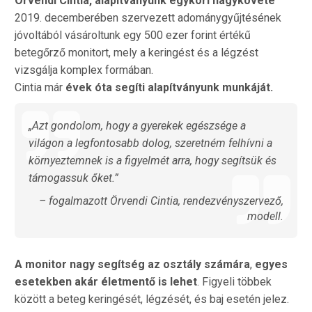
Örvendi Cintia, alapítványunk egykori nagykövete
2019. decemberében szervezett adománygyűjtésének
jóvoltából vásároltunk egy 500 ezer forint értékű
betegőrző monitort, mely a keringést és a légzést
vizsgálja komplex formában.
Cintia már
évek óta segíti alapítványunk munkáját.
„Azt gondolom, hogy a gyerekek egészsége a
világon a legfontosabb dolog, szeretném felhívni a
környeztemnek is a figyelmét arra, hogy segítsük és
támogassuk őket.”
– fogalmazott Örvendi Cintia, rendezvényszervező,
modell.
A monitor nagy segítség az osztály számára
,
egyes
esetekben akár életmentő is lehet
. Figyeli többek
között a beteg keringését, légzését, és baj esetén jelez.