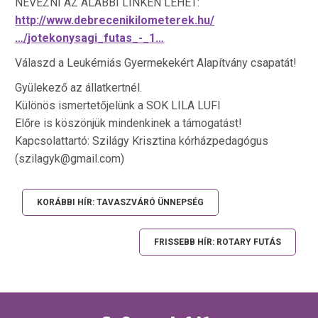
NEVEZNI AZ ALÁBBI LINKEN LEHET:
http://www.debrecenikilometerek.hu/
…/jotekonysagi_futas_-_1…
Válaszd a Leukémiás Gyermekekért Alapítvány csapatát!
Gyülekező az állatkertnél.
Különös ismertetőjelünk a SOK LILA LUFI
Előre is köszönjük mindenkinek a támogatást!
Kapcsolattartó: Szilágy Krisztina kórházpedagógus
(szilagyk@gmail.com)
KORÁBBI HÍR: TAVASZVÁRÓ ÜNNEPSÉG
FRISSEBB HÍR: ROTARY FUTÁS