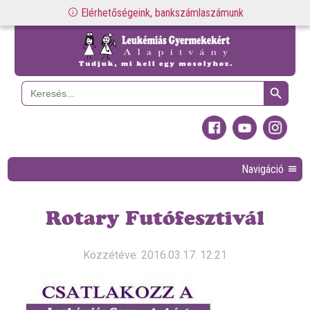
Elérhetőségeink, bankszámlaszámunk
Search Button
Search
for:
Navigáció
Rotary Futófesztivál
Közzétéve: 2016.03.17. 12:21