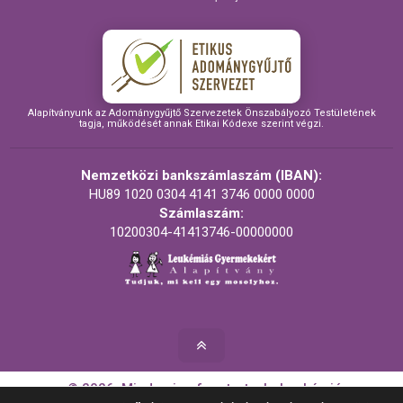
Alapítványunk az Adománygyűjtő Szervezetek Önszabályozó Testületének
tagja, működését annak Etikai Kódexe szerint végzi.
Nemzetközi bankszámlaszám (IBAN):
HU89 1020 0304 4141 3746 0000 0000
Számlaszám:
10200304-41413746-00000000
© 2026. Minden jog fenntartva! - Leukémiás