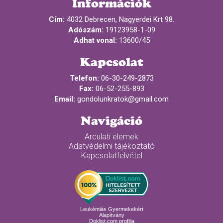
Információk
Cím:
4032 Debrecen, Nagyerdei Krt 98.
Adószám:
19123958-1-09
Adhat vonal:
13600/45
Kapcsolat
Telefon:
06-30-249-2873
Fax:
06-52-255-893
Email:
gondolunkratok@gmail.com
Navigáció
Arculati elemek
Adatvédelmi tájékoztató
Kapcsolatfelvétel
Leukémiás Gyermekekért
Alapítvány
Doklist.com profilja