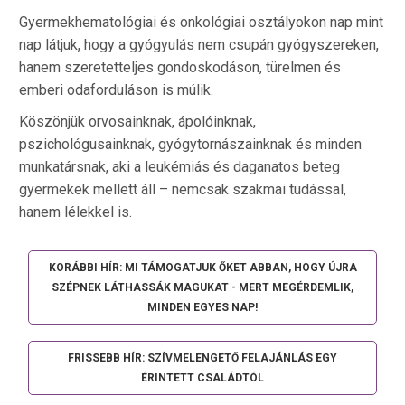
Gyermekhematológiai és onkológiai osztályokon nap mint
nap látjuk, hogy a gyógyulás nem csupán gyógyszereken,
hanem szeretetteljes gondoskodáson, türelmen és
emberi odaforduláson is múlik.
Köszönjük orvosainknak, ápolóinknak,
pszichológusainknak, gyógytornászainknak és minden
munkatársnak, aki a leukémiás és daganatos beteg
gyermekek mellett áll – nemcsak szakmai tudással,
hanem lélekkel is.
KORÁBBI HÍR: MI TÁMOGATJUK ŐKET ABBAN, HOGY ÚJRA
SZÉPNEK LÁTHASSÁK MAGUKAT - MERT MEGÉRDEMLIK,
MINDEN EGYES NAP!
FRISSEBB HÍR: SZÍVMELENGETŐ FELAJÁNLÁS EGY
ÉRINTETT CSALÁDTÓL