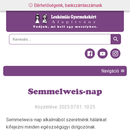
Elérhetőségeink, bankszámlaszámunk
Search Button
Search
for:
Navigáció
Semmelweis-nap
Közzétéve: 2025.07.01. 10:25
Semmelweis-nap alkalmából szeretnénk hálánkat
kifejezni minden egészségügyi dolgozónak.