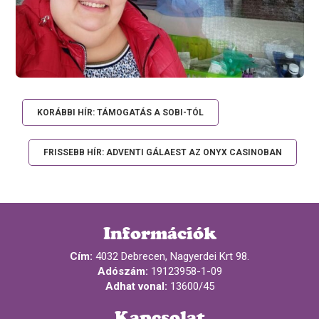
KORÁBBI HÍR: TÁMOGATÁS A SOBI-TÓL
FRISSEBB HÍR: ADVENTI GÁLAEST AZ ONYX CASINOBAN
Információk
Cím:
4032 Debrecen, Nagyerdei Krt 98.
Adószám:
19123958-1-09
Adhat vonal:
13600/45
Kapcsolat