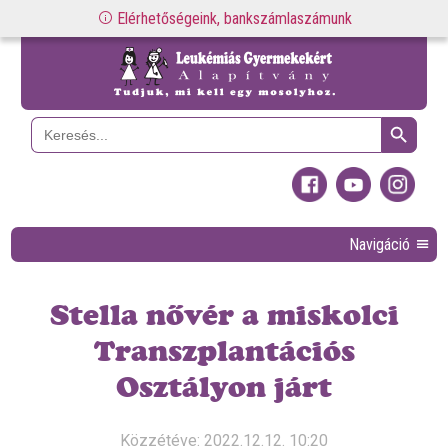
Elérhetőségeink, bankszámlaszámunk
Search Button
Search
for:
Navigáció
Stella nővér a miskolci
Transzplantációs
Osztályon járt
Közzétéve: 2022.12.12. 10:20