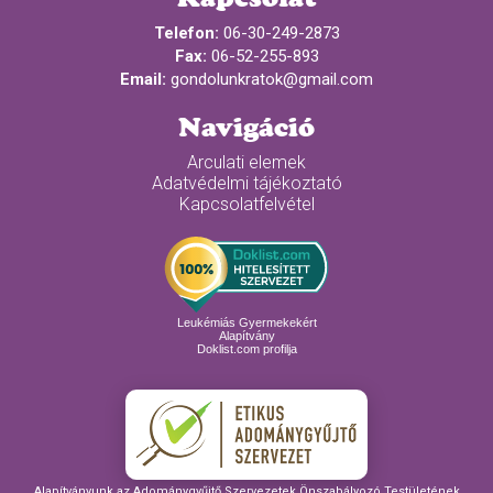
Telefon:
06-30-249-2873
Fax:
06-52-255-893
Email:
gondolunkratok@gmail.com
Navigáció
Arculati elemek
Adatvédelmi tájékoztató
Kapcsolatfelvétel
Leukémiás Gyermekekért
Alapítvány
Doklist.com profilja
Alapítványunk az Adománygyűjtő Szervezetek Önszabályozó Testületének