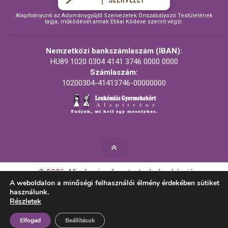
Alapítványunk az Adománygyűjtő Szervezetek Önszabályozó Testületének
tagja, működését annak Etikai Kódexe szerint végzi.
Nemzetközi bankszámlaszám (IBAN):
HU89 1020 0304 4141 3746 0000 0000
Számlaszám:
10200304-41413746-00000000
© 2026. Minden jog fenntartva! - Leukémiás
Gyermekekért Alapítvány
A weboldalon a minőségi felhasználói élmény érdekében sütiket
használunk.
Részletek
Készítette:
Elfogad
Beállítások