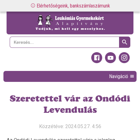
Elérhetőségeink, bankszámlaszámunk
Search Button
Search
for:
Navigáció
Szeretettel vár az Ondódi
Levendulás
Közzétéve: 2024.05.27. 4:56