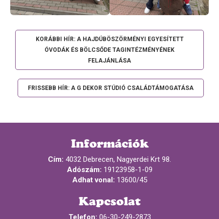
KORÁBBI HÍR: A HAJDÚBÖSZÖRMÉNYI EGYESÍTETT
ÓVODÁK ÉS BÖLCSŐDE TAGINTÉZMÉNYÉNEK
FELAJÁNLÁSA
FRISSEBB HÍR: A G DEKOR STÚDIÓ CSALÁDTÁMOGATÁSA
Információk
Cím:
4032 Debrecen, Nagyerdei Krt 98.
Adószám:
19123958-1-09
Adhat vonal:
13600/45
Kapcsolat
Telefon:
06-30-249-2873