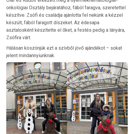
Olaf és Rudolf érkezett meg a Gyermekhematológiai-
onkológiai Osztály bejáratához, fából faragva, szeretettel
készítve. Zsófi és családja ajánlotta fel nekünk a kézzel
készült, fából faragott díszeket. Az édesapa
asztalosként készítette el őket, a festés pedig a lányára,
Zsófira várt.
Hálásan köszönjük ezt a szívből jövő ajándékot – sokat
jelent mindannyiunknak.