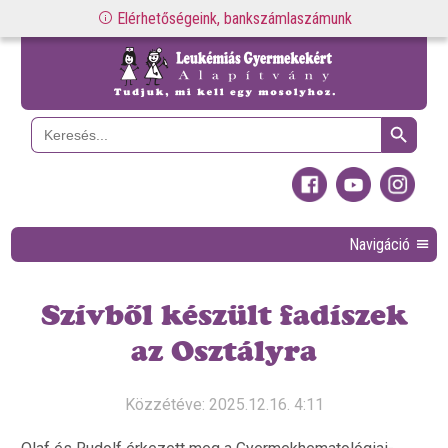
Elérhetőségeink, bankszámlaszámunk
Search Button
Search
for:
Navigáció
Szívből készült fadíszek
az Osztályra
Közzétéve: 2025.12.16. 4:11