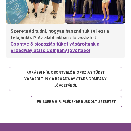
Szeretnéd tudni, hogyan használtuk fel ezt a
felajánlást?
Az alábbiakban elolvashatod:
Csontvelő biopsziás tűket vásároltunk a
Broadway Stars Company jóvoltából
KORÁBBI HÍR: CSONTVELŐ BIOPSZIÁS TŰKET
VÁSÁROLTUNK A BROADWAY STARS COMPANY
JÓVOLTÁBÓL
FRISSEBB HÍR: PLÉDEKBE BURKOLT SZERETET