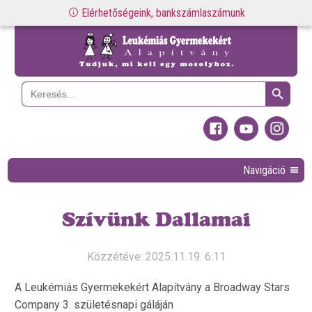
Elérhetőségeink, bankszámlaszámunk
Search Button
Search
for:
Navigáció
Szívünk Dallamai
Közzétéve: 2025.11.19. 6:11
A Leukémiás Gyermekekért Alapítvány a Broadway Stars
Company 3. születésnapi gáláján