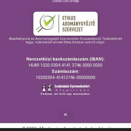
Doklist.com profilja
Alapítványunk az Adománygyűjtő Szervezetek Önszabályozó Testületének
tagja, működését annak Etikai Kódexe szerint végzi.
Nemzetközi bankszámlaszám (IBAN):
HU89 1020 0304 4141 3746 0000 0000
Számlaszám:
10200304-41413746-00000000
© 2026. Minden jog fenntartva! - Leukémiás