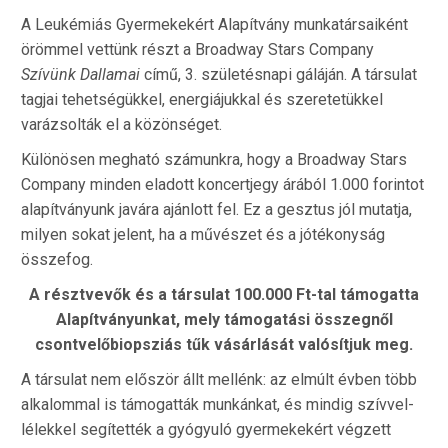
A Leukémiás Gyermekekért Alapítvány munkatársaiként
örömmel vettünk részt a Broadway Stars Company
Szívünk Dallamai
című, 3. születésnapi gáláján. A társulat
tagjai tehetségükkel, energiájukkal és szeretetükkel
varázsolták el a közönséget.
Különösen megható számunkra, hogy a Broadway Stars
Company minden eladott koncertjegy árából 1.000 forintot
alapítványunk javára ajánlott fel. Ez a gesztus jól mutatja,
milyen sokat jelent, ha a művészet és a jótékonyság
összefog.
A résztvevők és a társulat 100.000 Ft-tal támogatta
Alapítványunkat, mely támogatási összegnől
csontvelőbiopsziás tűk vásárlását valósítjuk meg.
A társulat nem először állt mellénk: az elmúlt évben több
alkalommal is támogatták munkánkat, és mindig szívvel-
lélekkel segítették a gyógyuló gyermekekért végzett