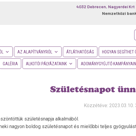
4032 Debrecen, Nagyerdei Krt 
Nemzetközi ban
f
ÓL
AZ ALAPÍTVÁNYRÓL
ÁTLÁTHATÓSÁG
HOGYAN SEGÍTHET 
GALÉRIA
ALKOTÓI PÁLYÁZATAINK
ADOMÁNYGYŰJTŐ KAMPÁNYAI
Születésnapot ün
Közzétéve: 2023.03.10. 
szöntöttük születésnapja alkalmából.
neki nagyon boldog születésnapot és mielőbbi teljes gyógyulás