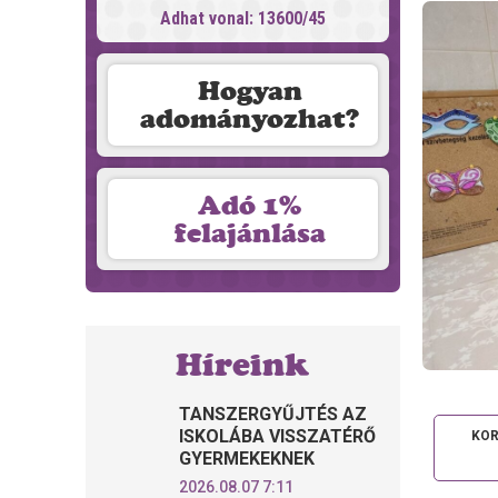
Adhat vonal: 13600/45
Hogyan
adományozhat?
Adó 1%
felajánlása
Híreink
TANSZERGYŰJTÉS AZ
ISKOLÁBA VISSZATÉRŐ
KOR
GYERMEKEKNEK
2026.08.07 7:11