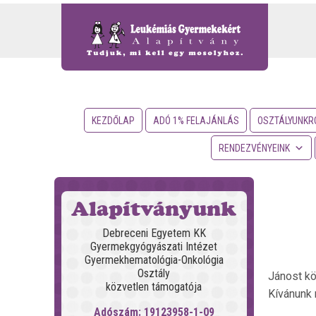
KEZDŐLAP
ADÓ 1% FELAJÁNLÁS
OSZTÁLYUNKR
RENDEZVÉNYEINK
Alapítványunk
Debreceni Egyetem KK
Gyermekgyógyászati Intézet
Gyermekhematológia-Onkológia
Osztály
Jánost kö
közvetlen támogatója
Kívánunk 
Adószám: 19123958-1-09