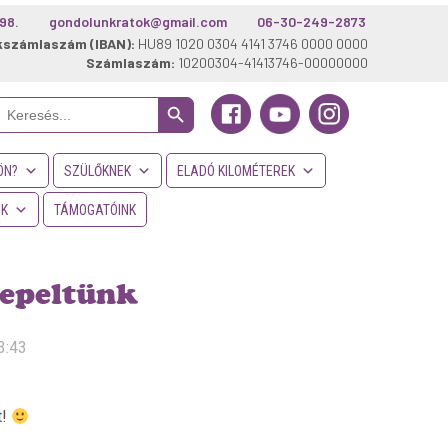
98.
gondolunkratok@gmail.com
06-30-249-2873
kszámlaszám (IBAN):
HU89 1020 0304 4141 3746 0000 0000
Számlaszám:
10200304-41413746-00000000
Search Button
Search
or:
ÖN?
SZÜLŐKNEK
ELADÓ KILOMÉTEREK
NK
TÁMOGATÓINK
nepeltünk
3:43
t!