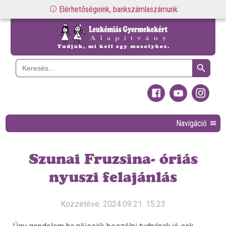
Elérhetőségeink, bankszámlaszámunk
Search Button
Search
for:
Navigáció
Szunai Fruzsina- óriás
nyuszi felajánlás
Közzétéve: 2024.09.21. 15:23