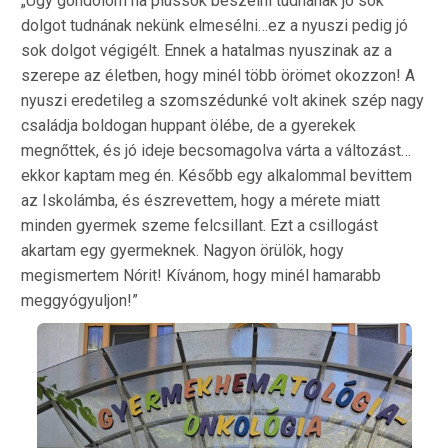
„Úgy gondolom ha plüssök beszélni tudnának jó sok
dolgot tudnának nekünk elmesélni…ez a nyuszi pedig jó
sok dolgot végigélt. Ennek a hatalmas nyuszinak az a
szerepe az életben, hogy minél több örömet okozzon! A
nyuszi eredetileg a szomszédunké volt akinek szép nagy
családja boldogan huppant ölébe, de a gyerekek
megnőttek, és jó ideje becsomagolva várta a változást…
ekkor kaptam meg én. Később egy alkalommal bevittem
az Iskolámba, és észrevettem, hogy a mérete miatt
minden gyermek szeme felcsillant. Ezt a csillogást
akartam egy gyermeknek. Nagyon örülök, hogy
megismertem Nórit! Kívánom, hogy minél hamarabb
meggyógyuljon!”