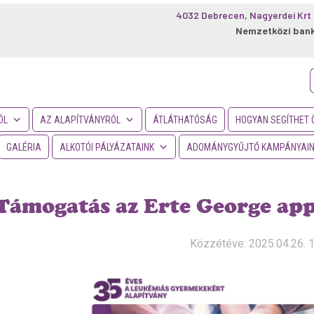
4032 Debrecen, Nagyerdei Krt 
Nemzetközi ban
f
ÓL
AZ ALAPÍTVÁNYRÓL
ÁTLÁTHATÓSÁG
HOGYAN SEGÍTHET 
GALÉRIA
ALKOTÓI PÁLYÁZATAINK
ADOMÁNYGYŰJTŐ KAMPÁNYAI
Támogatás az Erte George app
Közzétéve: 2025.04.26. 