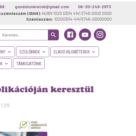
98.
gondolunkratok@gmail.com
06-30-249-2873
kszámlaszám (IBAN):
HU89 1020 0304 4141 3746 0000 0000
Számlaszám:
10200304-41413746-00000000
Search Button
Search
or:
ÖN?
SZÜLŐKNEK
ELADÓ KILOMÉTEREK
NK
TÁMOGATÓINK
likációján keresztül
11:29