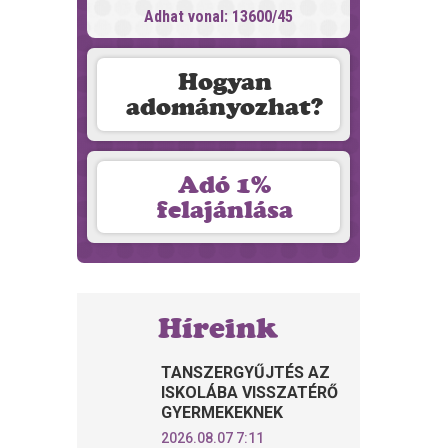
Adhat vonal: 13600/45
Hogyan
adományozhat?
Adó 1%
felajánlása
Híreink
TANSZERGYŰJTÉS AZ
ISKOLÁBA VISSZATÉRŐ
GYERMEKEKNEK
2026.08.07 7:11