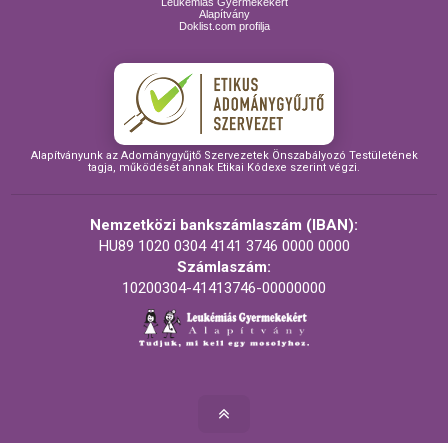
Leukémiás Gyermekekért
Alapítvány
Doklist.com profilja
Alapítványunk az Adománygyűjtő Szervezetek Önszabályozó Testületének
tagja, működését annak Etikai Kódexe szerint végzi.
Nemzetközi bankszámlaszám (IBAN):
HU89 1020 0304 4141 3746 0000 0000
Számlaszám:
10200304-41413746-00000000