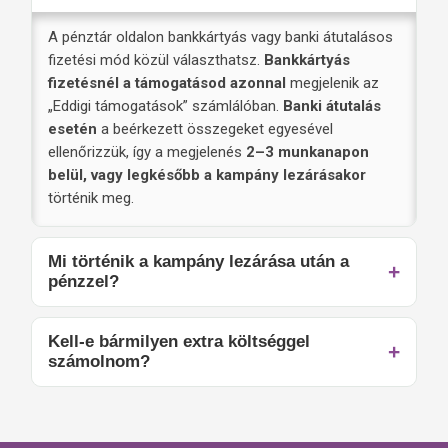
A pénztár oldalon bankkártyás vagy banki átutalásos
fizetési mód közül választhatsz.
Bankkártyás
fizetésnél a támogatásod azonnal
megjelenik az
„Eddigi támogatások” számlálóban.
Banki átutalás
esetén
a beérkezett összegeket egyesével
ellenőrizzük, így a megjelenés
2–3 munkanapon
belül, vagy legkésőbb a kampány lezárásakor
történik meg.
Mi történik a kampány lezárása után a
pénzzel?
Kell-e bármilyen extra költséggel
számolnom?