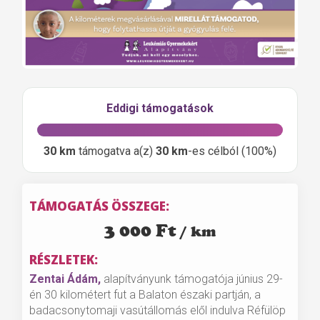
Eddigi támogatások
30 km
támogatva a(z)
30 km
-es célból (100%)
TÁMOGATÁS ÖSSZEGE:
3 000
Ft
RÉSZLETEK:
Zentai Ádám,
alapítványunk támogatója június 29-
én 30 kilométert fut a Balaton északi partján, a
badacsonytomaji vasútállomás elől indulva Réfülöp