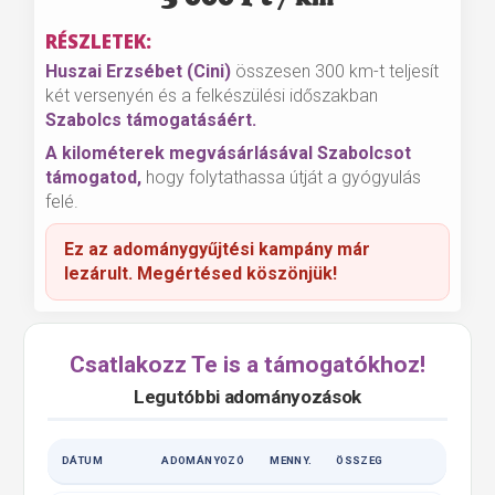
RÉSZLETEK:
Huszai Erzsébet (Cini)
összesen 300 km-t teljesít
két versenyén és a felkészülési időszakban
Szabolcs támogatásáért.
A kilométerek megvásárlásával Szabolcsot
támogatod,
hogy folytathassa útját a gyógyulás
felé.
Ez az adománygyűjtési kampány már
lezárult. Megértésed köszönjük!
Csatlakozz Te is a támogatókhoz!
Legutóbbi adományozások
DÁTUM
ADOMÁNYOZÓ
MENNY.
ÖSSZEG