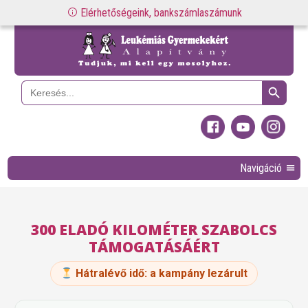
Elérhetőségeink, bankszámlaszámunk
Search Button
Search
for:
Navigáció
300 ELADÓ KILOMÉTER SZABOLCS
TÁMOGATÁSÁÉRT
Hátralévő idő:
a kampány lezárult