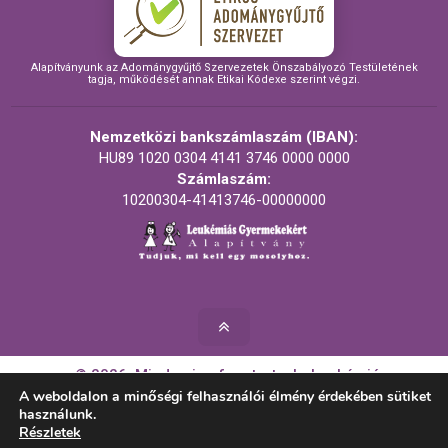
Alapítványunk az Adománygyűjtő Szervezetek Önszabályozó Testületének
tagja, működését annak Etikai Kódexe szerint végzi.
Nemzetközi bankszámlaszám (IBAN):
HU89 1020 0304 4141 3746 0000 0000
Számlaszám:
10200304-41413746-00000000
© 2026. Minden jog fenntartva! - Leukémiás
Gyermekekért Alapítvány
A weboldalon a minőségi felhasználói élmény érdekében sütiket
használunk.
Részletek
Készítette: