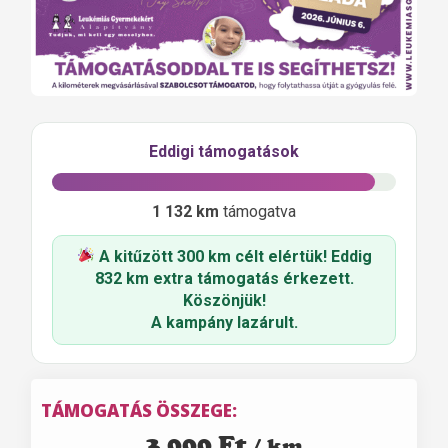
Eddigi támogatások
1 132 km
támogatva
A kitűzött 300 km célt elértük! Eddig
832 km
extra támogatás érkezett.
Köszönjük!
A kampány lazárult.
TÁMOGATÁS ÖSSZEGE:
3 000
Ft