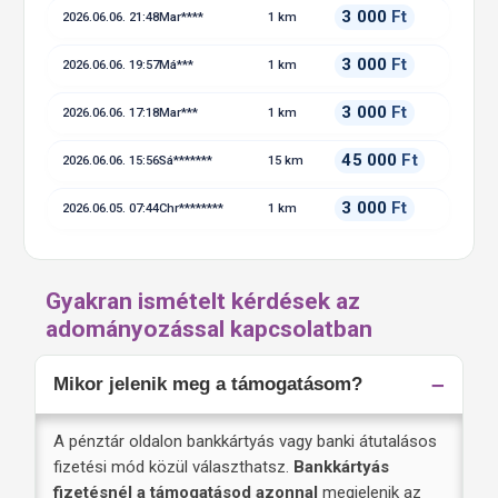
3 000
Ft
2026.06.06. 21:48
Mar****
1 km
3 000
Ft
2026.06.06. 19:57
Má***
1 km
3 000
Ft
2026.06.06. 17:18
Mar***
1 km
45 000
Ft
2026.06.06. 15:56
Sá*******
15 km
3 000
Ft
2026.06.05. 07:44
Chr********
1 km
Gyakran ismételt kérdések az
adományozással kapcsolatban
Mikor jelenik meg a támogatásom?
A pénztár oldalon bankkártyás vagy banki átutalásos
fizetési mód közül választhatsz.
Bankkártyás
fizetésnél a támogatásod azonnal
megjelenik az