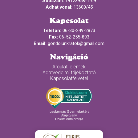
Adószám:
19123958-1-09
Adhat vonal:
13600/45
Kapcsolat
Telefon:
06-30-249-2873
Fax:
06-52-255-893
Email:
gondolunkratok@gmail.com
Navigáció
Arculati elemek
Adatvédelmi tájékoztató
Kapcsolatfelvétel
Leukémiás Gyermekekért
Alapítvány
Doklist.com profilja