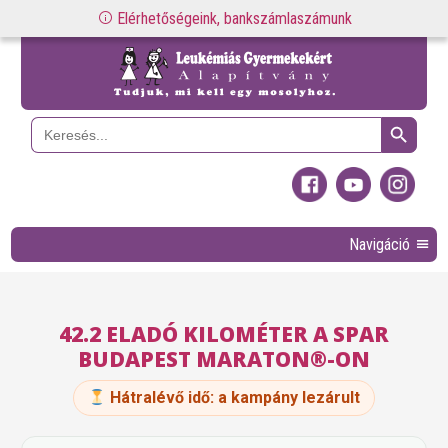
Elérhetőségeink, bankszámlaszámunk
Search Button
Search
for:
Navigáció
42.2 ELADÓ KILOMÉTER A SPAR
BUDAPEST MARATON®-ON
Hátralévő idő:
a kampány lezárult