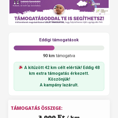
Eddigi támogatások
90 km
támogatva
A kitűzött 42 km célt elértük! Eddig
48
km
extra támogatás érkezett.
Köszönjük!
A kampány lazárult.
TÁMOGATÁS ÖSSZEGE:
3 000
Ft