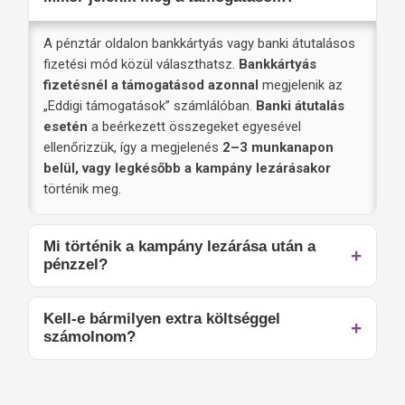
A pénztár oldalon bankkártyás vagy banki átutalásos
fizetési mód közül választhatsz.
Bankkártyás
fizetésnél a támogatásod azonnal
megjelenik az
„Eddigi támogatások” számlálóban.
Banki átutalás
esetén
a beérkezett összegeket egyesével
ellenőrizzük, így a megjelenés
2–3 munkanapon
belül, vagy legkésőbb a kampány lezárásakor
történik meg.
Mi történik a kampány lezárása után a
pénzzel?
Kell-e bármilyen extra költséggel
számolnom?