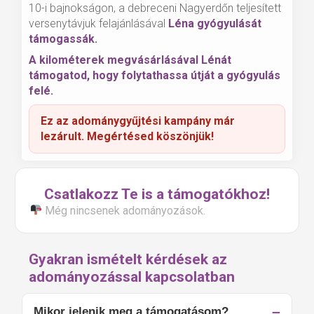
10-i bajnokságon, a debreceni Nagyerdőn teljesített
versenytávjuk felajánlásával
Léna gyógyulását
támogassák.
A kilométerek megvásárlásával Lénát
támogatod, hogy folytathassa útját a gyógyulás
felé.
Ez az adománygyűjtési kampány már
lezárult. Megértésed köszönjük!
Csatlakozz Te is a támogatókhoz!
Még nincsenek adományozások.
Gyakran ismételt kérdések az
adományozással kapcsolatban
Mikor jelenik meg a támogatásom?