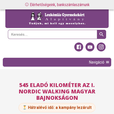
Elérhetőségeink, bankszámlaszámunk
Search Button
Search
for:
Navigáció
545 ELADÓ KILOMÉTER AZ I.
NORDIC WALKING MAGYAR
BAJNOKSÁGON
Hátralévő idő:
a kampány lezárult