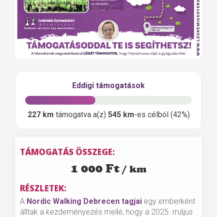
Eddigi támogatások
227 km
támogatva a(z)
545 km
-es célból (42%)
TÁMOGATÁS ÖSSZEGE:
1 000
Ft
RÉSZLETEK:
A
Nordic Walking Debrecen tagjai
egy emberként
álltak a kezdeményezés mellé, hogy a 2025. május