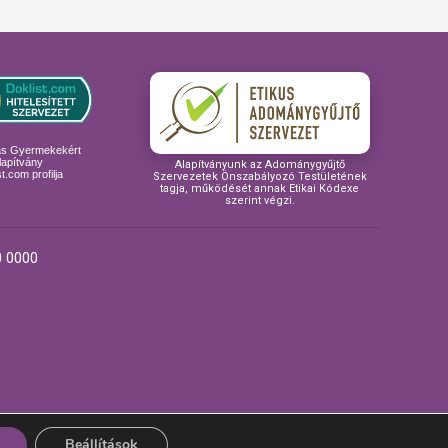
ás Gyermekekért
lapítvány
Alapítványunk az Adománygyűjtő
t.com profilja
Szervezetek Önszabályozó Testületének
tagja, működését annak Etikai Kódexe
szerint végzi.
 0000
tvány
Beállítások
Készítette: