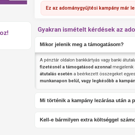
Ez az adománygyűjtési kampány már le
Gyakran ismételt kérdések az ad
oz!
Mikor jelenik meg a támogatásom?
A pénztár oldalon bankkártyás vagy banki átuta
fizetésnél a támogatásod azonnal
megjelenik 
átutalás esetén
a beérkezett összegeket egyesé
munkanapon belül, vagy legkésőbb a kampán
Mi történik a kampány lezárása után a 
Kell-e bármilyen extra költséggel szá