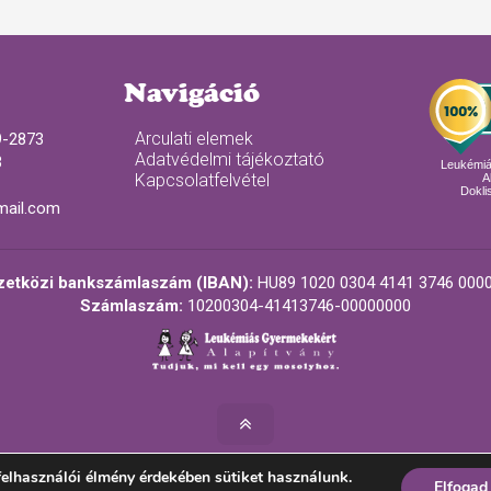
Navigáció
Arculati elemek
9-2873
Adatvédelmi tájékoztató
3
Leukémi
Kapcsolatfelvétel
A
Doklis
mail.com
etközi bankszámlaszám (IBAN):
HU89 1020 0304 4141 3746 0000
Számlaszám:
10200304-41413746-00000000
elhasználói élmény érdekében sütiket használunk.
2026. Minden jog fenntartva! - Leukémiás Gyermekekért Alapí
Elfogad