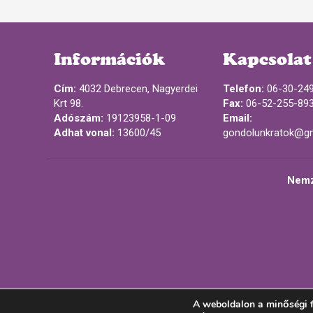
Információk
Kapcsolat
Cím:
4032 Debrecen, Nagyerdei
Telefon:
06-30-24
Krt 98.
Fax:
06-52-255-89
Adószám:
19123958-1-09
Email:
Adhat vonal:
13600/45
gondolunkratok@g
Nemz
A weboldalon a minőségi f
© 