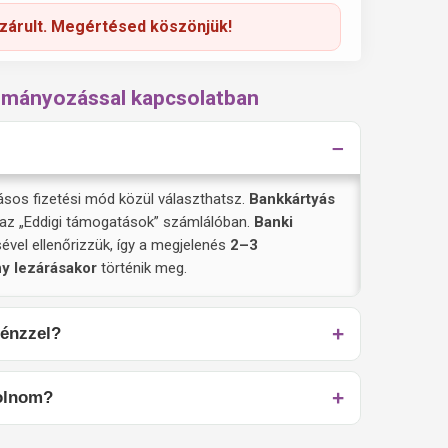
zárult. Megértésed köszönjük!
ományozással kapcsolatban
lásos fizetési mód közül választhatsz.
Bankkártyás
az „Eddigi támogatások” számlálóban.
Banki
vel ellenőrizzük, így a megjelenés
2–3
y lezárásakor
történik meg.
pénzzel?
molnom?