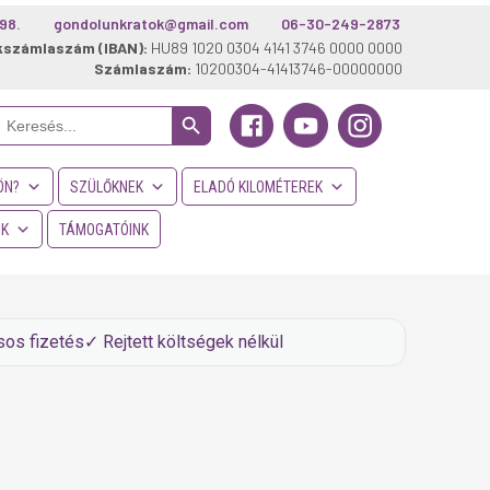
98.
gondolunkratok@gmail.com
06-30-249-2873
kszámlaszám (IBAN):
HU89 1020 0304 4141 3746 0000 0000
Számlaszám:
10200304-41413746-00000000
Search Button
Search
or:
ÖN?
SZÜLŐKNEK
ELADÓ KILOMÉTEREK
NK
TÁMOGATÓINK
sos fizetés
✓ Rejtett költségek nélkül