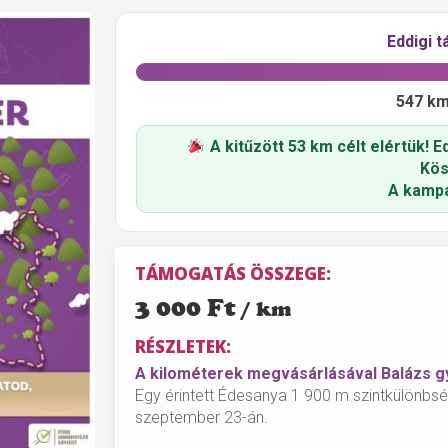
Eddigi 
547 k
A kitűzött 53 km célt elértük! E
Kös
A kampá
TÁMOGATÁS ÖSSZEGE:
3 000
Ft
RÉSZLETEK:
A kilométerek megvásárlásával Balázs 
Egy érintett Édesanya 1 900 m szintkülönbség
szeptember 23-án.