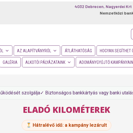
4032 Debrecen, Nagyerdei Krt 
Nemzetközi ban
f
ÓL
AZ ALAPÍTVÁNYRÓL
ÁTLÁTHATÓSÁG
HOGYAN SEGÍTHET 
GALÉRIA
ALKOTÓI PÁLYÁZATAINK
ADOMÁNYGYŰJTŐ KAMPÁNYAI
működését szolgálja
✓ Biztonságos bankkártyás vagy banki utalá
ELADÓ KILOMÉTEREK
Hátralévő idő:
a kampány lezárult