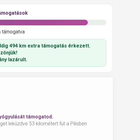
támogatások
m
támogatva
ddig
494 km
extra támogatás érkezett.
zönjük!
ny lazárult.
gyógyulását támogatod.
et leküzdve 53 kilométert fut a Pilisben