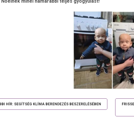
 Noelnek minél hamarabbi teljes gyógyulást!
BI HÍR: SEGÍTSÉG KLÍMA BERENDEZÉS BESZERELÉSÉBEN
FRISSE