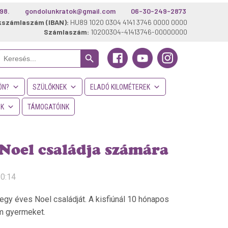
98.
gondolunkratok@gmail.com
06-30-249-2873
kszámlaszám (IBAN):
HU89 1020 0304 4141 3746 0000 0000
Számlaszám:
10200304-41413746-00000000
Search Button
Search
or:
ÖN?
SZÜLŐKNEK
ELADÓ KILOMÉTEREK
NK
TÁMOGATÓINK
Noel családja számára
10:14
y éves Noel családját. A kisfiúnál 10 hónapos
om gyermeket.