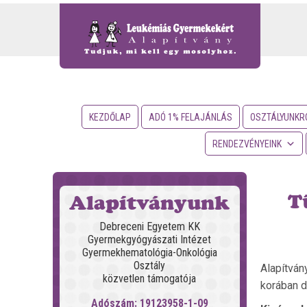
KEZDŐLAP
ADÓ 1% FELAJÁNLÁS
OSZTÁLYUNKR
RENDEZVÉNYEINK
T
Alapítványunk
Debreceni Egyetem KK
Gyermekgyógyászati Intézet
Gyermekhematológia-Onkológia
Osztály
Alapítván
közvetlen támogatója
korában d
Adószám: 19123958-1-09