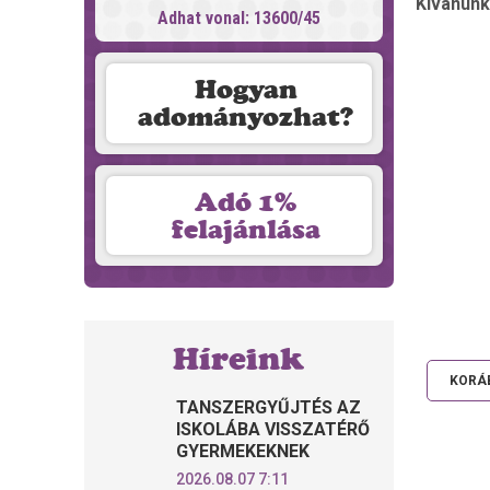
Kivánunk
Adhat vonal: 13600/45
Hogyan
adományozhat?
Adó 1%
felajánlása
Híreink
KORÁB
TANSZERGYŰJTÉS AZ
ISKOLÁBA VISSZATÉRŐ
GYERMEKEKNEK
2026.08.07 7:11