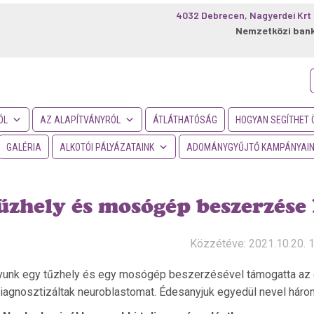
4032 Debrecen, Nagyerdei Krt 
Nemzetközi ban
f
ÓL
AZ ALAPÍTVÁNYRÓL
ÁTLÁTHATÓSÁG
HOGYAN SEGÍTHET 
GALÉRIA
ALKOTÓI PÁLYÁZATAINK
ADOMÁNYGYŰJTŐ KAMPÁNYAI
űzhely és mosógép beszerzése 
Közzétéve: 2021.10.20. 
yunk egy tűzhely és egy mosógép beszerzésével támogatta az eg
iagnosztizáltak neuroblastomat. Édesanyjuk egyedül nevel hár