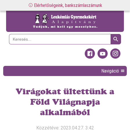
Elérhetőségeink, bankszámlaszámunk
Search Button
Search
for:
Navigáció
Virágokat ültettünk a
Föld Világnapja
alkalmából
Közzétéve: 2023.04.27. 3:42