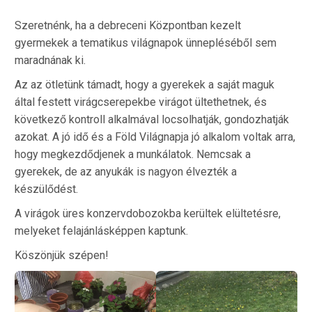
Szeretnénk, ha a debreceni Központban kezelt
gyermekek a tematikus világnapok ünnepléséből sem
maradnának ki.
Az az ötletünk támadt, hogy a gyerekek a saját maguk
által festett virágcserepekbe virágot ültethetnek, és
következő kontroll alkalmával locsolhatják, gondozhatják
azokat. A jó idő és a Föld Világnapja jó alkalom voltak arra,
hogy megkezdődjenek a munkálatok. Nemcsak a
gyerekek, de az anyukák is nagyon élvezték a
készülődést.
A virágok üres konzervdobozokba kerültek elültetésre,
melyeket felajánlásképpen kaptunk.
Köszönjük szépen!