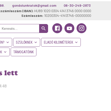
98.
gondolunkratok@gmail.com
06-30-249-2873
kszámlaszám (IBAN):
HU89 1020 0304 4141 3746 0000 0000
Számlaszám:
10200304-41413746-00000000
Search Button
Search
or:
ÖN?
SZÜLŐKNEK
ELADÓ KILOMÉTEREK
NK
TÁMOGATÓINK
 lett
4:48