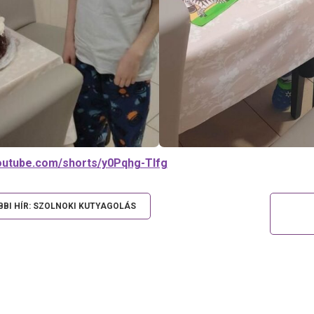
youtube.com/shorts/y0Pqhg-TIfg
BI HÍR: SZOLNOKI KUTYAGOLÁS