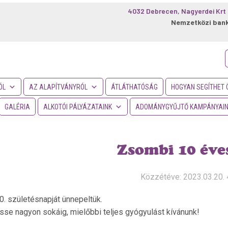
4032 Debrecen, Nagyerdei Krt 
Nemzetközi ban
f
ÓL
AZ ALAPÍTVÁNYRÓL
ÁTLÁTHATÓSÁG
HOGYAN SEGÍTHET 
GALÉRIA
ALKOTÓI PÁLYÁZATAINK
ADOMÁNYGYŰJTŐ KAMPÁNYAI
Zsombi 10 éves
Közzétéve: 2023.03.20. 
. születésnapját ünnepeltük.
esse nagyon sokáig, mielőbbi teljes gyógyulást kívánunk!