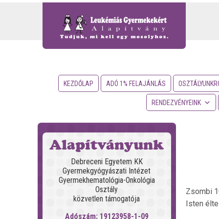
KEZDŐLAP
ADÓ 1% FELAJÁNLÁS
OSZTÁLYUNKR
RENDEZVÉNYEINK
Alapítványunk
Debreceni Egyetem KK
Gyermekgyógyászati Intézet
Gyermekhematológia-Onkológia
Osztály
Zsombi 10
közvetlen támogatója
Isten élt
Adószám: 19123958-1-09