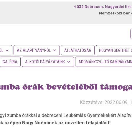
4032 Debrecen, Nagyerdei Krt 
Nemzetközi ban
f
ÓL
AZ ALAPÍTVÁNYRÓL
ÁTLÁTHATÓSÁG
HOGYAN SEGÍTHET 
GALÉRIA
ALKOTÓI PÁLYÁZATAINK
ADOMÁNYGYŰJTŐ KAMPÁNYAI
mba órák bevételéből támoga
Közzétéve: 2022.06.09. 
gyi zumba órákkal a debreceni Leukémiás Gyermekekért Alapítvá
k szépen Nagy Noéminek az önzetlen felajánlást!