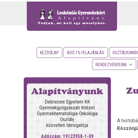
KEZDŐLAP
ADÓ 1% FELAJÁNLÁS
OSZTÁLYUNKR
RENDEZVÉNYEINK
Zu
Alapítványunk
Debreceni Egyetem KK
Gyermekgyógyászati Intézet
Gyermekhematológia-Onkológia
Osztály
A hortobá
közvetlen támogatója
Köszönjü
Adószám: 19123958-1-09