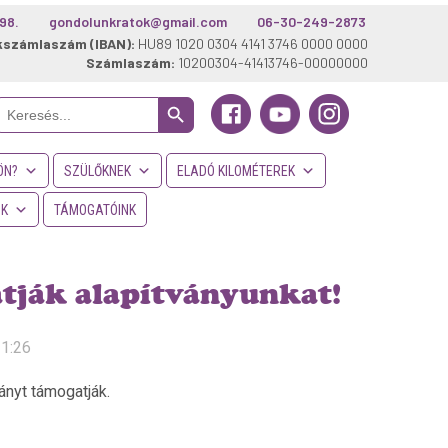
98.
gondolunkratok@gmail.com
06-30-249-2873
kszámlaszám (IBAN):
HU89 1020 0304 4141 3746 0000 0000
Számlaszám:
10200304-41413746-00000000
Search Button
Search
or:
ÖN?
SZÜLŐKNEK
ELADÓ KILOMÉTEREK
NK
TÁMOGATÓINK
tják alapítványunkat!
11:26
nyt támogatják.