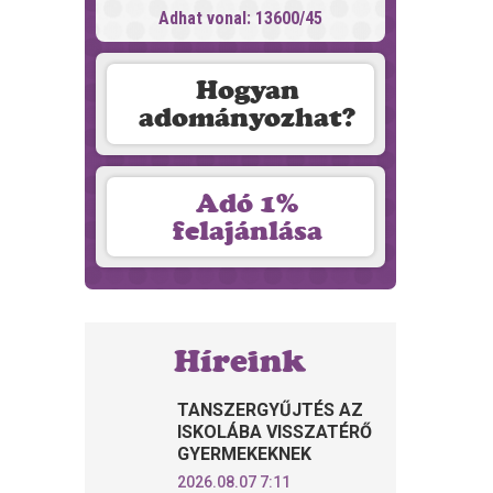
Adhat vonal: 13600/45
Hogyan
adományozhat?
Adó 1%
felajánlása
Híreink
TANSZERGYŰJTÉS AZ
ISKOLÁBA VISSZATÉRŐ
GYERMEKEKNEK
2026.08.07 7:11