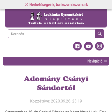
Elérhetőségeink, bankszámlaszámunk
Search Button
Search
for:
Navigáció
Adomány Csányi
Sándortól
Közzétéve: 2020.09.28. 23:19