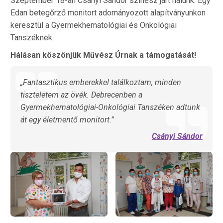
Szeptember 18-án Csányi Sándor színész járt nálunk. Egy
Edan betegőrző monitort adományozott alapítványunkon
keresztül a Gyermekhematológiai és Onkológiai
Tanszéknek.
Hálásan köszönjük Művész Úrnak a támogatását!
„Fantasztikus emberekkel találkoztam, minden
tiszteletem az övék. Debrecenben a
Gyermekhematológiai-Onkológiai Tanszéken adtunk
át egy életmentő monitort.”
Csányi Sándor