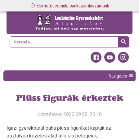
Elérhetőségeink, bankszámlaszámunk
Search Button
Search
for:
Navigáció
Plüss figurák érkeztek
Közzétéve: 2020.09.28. 20:10
Igazi gyerekbarát puha plüss figurákat kaptak az
osztályon kezelés alatt álló kis betegeink.