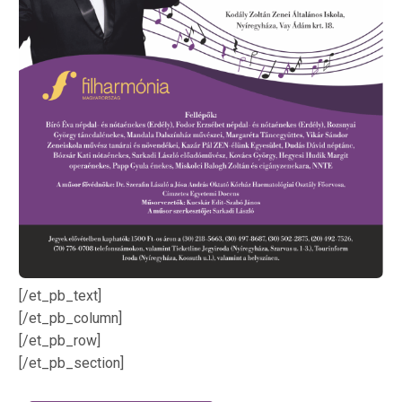
[/et_pb_text]
[/et_pb_column]
[/et_pb_row]
[/et_pb_section]