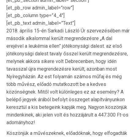
[et_pb_section admin_label=”section”]
[et_pb_row admin_label=”row”]
[et_pb_column type=”4_4″]
[et_pb_text admin_label=”Text”]
2018. április 15-én Sarkadi László Úr szervezésében már
második alkalommal került megrendezésre „A dal
erejével a leukémia ellen” jótékonysági dalest. az első
jótékonysági dalest tavaly ősszel került megrendezésre,
melynek akkora sikere volt Debrecenben, hogy idén
tavasszal újra megrendezésre került, azonban most
Nyíregyházán. Az est folyamán számos műfaj és még
több művész, előadó mutatkozott be a kedves
közönségnek. Mitől volt különleges ez az esemény? A
belépő jegyek árából befolyt összeget alapítványunkon
keresztül a kis betegeink kapják meg. Nagyon köszönjük
mindenkinek, aki jelen volt és hozzájárult a 447.300 Ft-os
adományhoz!
Köszönjük a művészeknek, előadóknak, hogy elfogadták