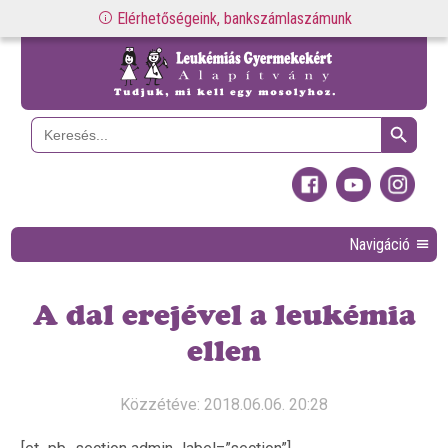
Elérhetőségeink, bankszámlaszámunk
Search Button
Search
for:
Navigáció
A dal erejével a leukémia
ellen
Közzétéve: 2018.06.06. 20:28