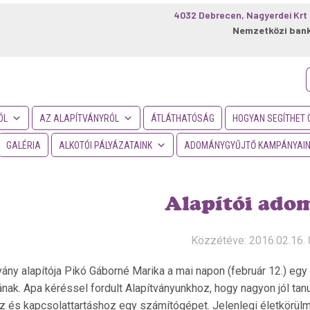
4032 Debrecen, Nagyerdei Krt 
Nemzetközi ban
f
ÓL
AZ ALAPÍTVÁNYRÓL
ÁTLÁTHATÓSÁG
HOGYAN SEGÍTHET 
GALÉRIA
ALKOTÓI PÁLYÁZATAINK
ADOMÁNYGYŰJTŐ KAMPÁNYAI
Alapítói ado
Közzétéve: 2016.02.16. 
vány alapítója Pikó Gáborné Marika a mai napon (február 12.) egy
nak. Apa kéréssel fordult Alapítványunkhoz, hogy nagyon jól tan
z és kapcsolattartáshoz egy számítógépet. Jelenlegi életkörülm