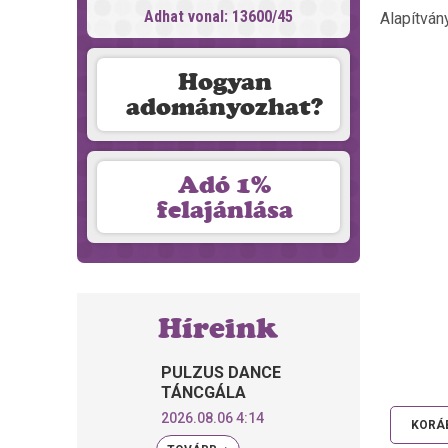
Adhat vonal: 13600/45
Alapítván
Hogyan
adományozhat?
Adó 1%
felajánlása
Híreink
PULZUS DANCE
TÁNCGÁLA
2026.08.06 4:14
KORÁB