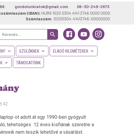
98.
gondolunkratok@gmail.com
06-30-249-2873
kszámlaszám (IBAN):
HU89 1020 0304 4141 3746 0000 0000
Számlaszám:
10200304-41413746-00000000
Search Button
Search
or:
ÖN?
SZÜLŐKNEK
ELADÓ KILOMÉTEREK
NK
TÁMOGATÓINK
mány
8:42
 laptop-ot adott át egy 1990-ben gyógyult
uló, tehetséges 12 éves kisfiának szeretne a
ényeik nem teszik lehetővé a vásárlást.