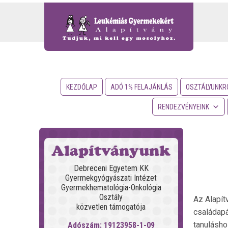
KEZDŐLAP
ADÓ 1% FELAJÁNLÁS
OSZTÁLYUNKR
RENDEZVÉNYEINK
Alapítványunk
Debreceni Egyetem KK
Gyermekgyógyászati Intézet
Gyermekhematológia-Onkológia
Osztály
Az Alapít
közvetlen támogatója
családapá
tanulásho
Adószám: 19123958-1-09