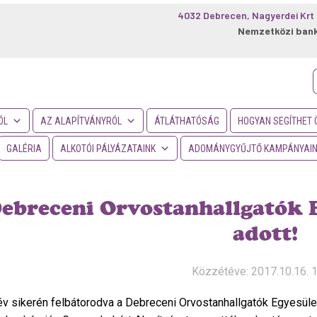
4032 Debrecen, Nagyerdei Krt 
Nemzetközi ban
f
ÓL
AZ ALAPÍTVÁNYRÓL
ÁTLÁTHATÓSÁG
HOGYAN SEGÍTHET 
GALÉRIA
ALKOTÓI PÁLYÁZATAINK
ADOMÁNYGYŰJTŐ KAMPÁNYAI
ebreceni Orvostanhallgatók 
adott!
Közzétéve: 2017.10.16. 
 év sikerén felbátorodva a Debreceni Orvostanhallgatók Egyesüle