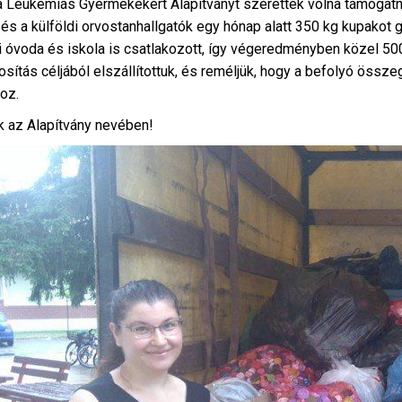
a Leukémiás Gyermekekért Alapítványt szerették volna támogatn
és a külföldi orvostanhallgatók egy hónap alatt 350 kg kupakot 
 óvoda és iskola is cs
atlakozott, így végeredményben közel 500
osítás céljából elszállítottuk, és reméljük, hogy a befolyó össz
oz.
 az Alapítvány nevében!