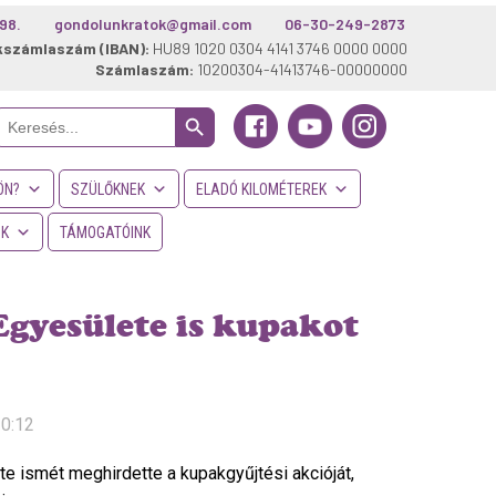
98.
gondolunkratok@gmail.com
06-30-249-2873
kszámlaszám (IBAN):
HU89 1020 0304 4141 3746 0000 0000
Számlaszám:
10200304-41413746-00000000
Search Button
Search
or:
ÖN?
SZÜLŐKNEK
ELADÓ KILOMÉTEREK
NK
TÁMOGATÓINK
Egyesülete is kupakot
10:12
te ismét meghirdette a kupakgyűjtési akcióját,