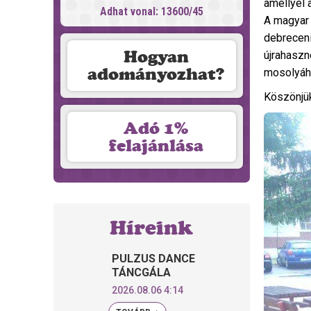
amellyel 
Adhat vonal: 13600/45
A magyar 
debreceni
Hogyan
újrahaszn
adományozhat?
mosolyáh
Köszönjük
Adó 1%
felajánlása
Híreink
PULZUS DANCE
TÁNCGÁLA
2026.08.06 4:14