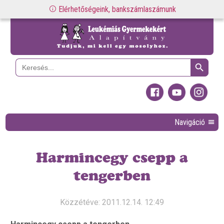
Elérhetőségeink, bankszámlaszámunk
Search Button
Search
for:
Navigáció
Harmincegy csepp a
tengerben
Közzétéve: 2011.12.14. 12:49