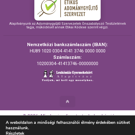
Alapítványunk az Adománygyűjtő Szervezetek Önszabályozó Testületének
tagja, működését annak Etikai Kódexe szerint végzi.
Nemzetközi bankszámlaszám (IBAN):
HU89 1020 0304 4141 3746 0000 0000
Számlaszám:
10200304-41413746-00000000
© 2026. Minden jog fenntartva! - Leukémiás
Gyermekekért Alapítvány
A weboldalon a minőségi felhasználói élmény érdekében sütiket
használunk.
Részletek
Készítette: