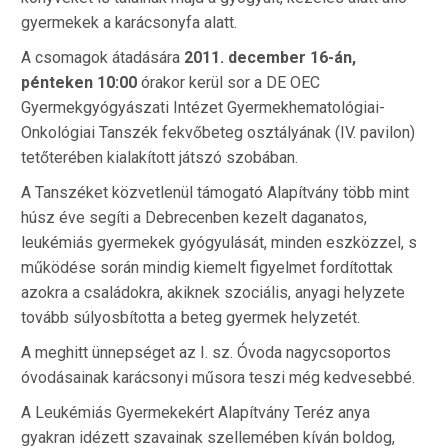
gyermekek a karácsonyfa alatt.
A csomagok átadására
2011. december 16-án,
pénteken 10:00
órakor kerül sor a DE OEC
Gyermekgyógyászati Intézet Gyermekhematológiai-
Onkológiai Tanszék fekvőbeteg osztályának (IV. pavilon)
tetőterében kialakított játszó szobában.
A Tanszéket közvetlenül támogató Alapítvány több mint
húsz éve segíti a Debrecenben kezelt daganatos,
leukémiás gyermekek gyógyulását, minden eszközzel, s
működése során mindig kiemelt figyelmet fordítottak
azokra a családokra, akiknek szociális, anyagi helyzete
tovább súlyosbította a beteg gyermek helyzetét.
A meghitt ünnepséget az I. sz. Óvoda nagycsoportos
óvodásainak karácsonyi műsora teszi még kedvesebbé.
A Leukémiás Gyermekekért Alapítvány Teréz anya
gyakran idézett szavainak szellemében kíván boldog,