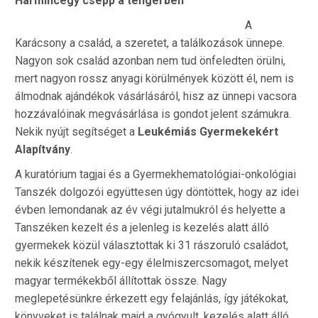
Harmincegy csepp a tengerben
A
Karácsony a család, a szeretet, a találkozások ünnepe.
Nagyon sok család azonban nem tud önfeledten örülni,
mert nagyon rossz anyagi körülmények között él, nem is
álmodnak ajándékok vásárlásáról, hisz az ünnepi vacsora
hozzávalóinak megvásárlása is gondot jelent számukra.
Nekik nyújt segítséget a
Leukémiás Gyermekekért
Alapítvány
.
A kuratórium tagjai és a Gyermekhematológiai-onkológiai
Tanszék dolgozói együttesen úgy döntöttek, hogy az idei
évben lemondanak az év végi jutalmukról és helyette a
Tanszéken kezelt és a jelenleg is kezelés alatt álló
gyermekek közül választottak ki 31 rászoruló családot,
nekik készítenek egy-egy élelmiszercsomagot, melyet
magyar termékekből állítottak össze. Nagy
meglepetésünkre érkezett egy felajánlás, így játékokat,
könyveket is találnak majd a gyógyult, kezelés alatt álló