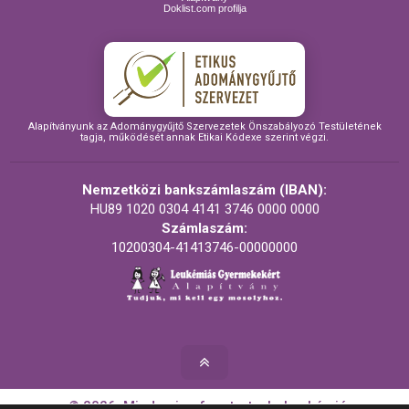
Doklist.com profilja
Alapítványunk az Adománygyűjtő Szervezetek Önszabályozó Testületének
tagja, működését annak Etikai Kódexe szerint végzi.
Nemzetközi bankszámlaszám (IBAN):
HU89 1020 0304 4141 3746 0000 0000
Számlaszám:
10200304-41413746-00000000
© 2026. Minden jog fenntartva! - Leukémiás