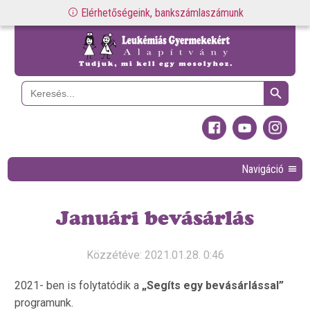
Elérhetőségeink, bankszámlaszámunk
Search Button
Search
for:
Navigáció
Januári bevásárlás
Közzétéve: 2021.01.28. 0:46
2021- ben is folytatódik a
„Segíts egy bevásárlással”
programunk.