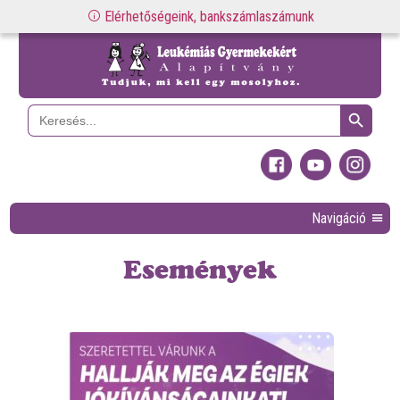
Elérhetőségeink, bankszámlaszámunk
Search Button
Search
for:
Navigáció
Események