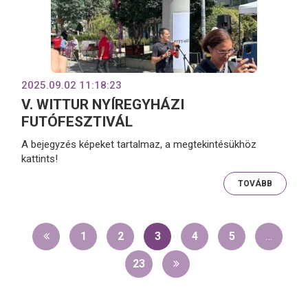
2025.09.02 11:18:23
V. WITTUR NYÍREGYHÁZI
FUTÓFESZTIVÁL
A bejegyzés képeket tartalmaz, a megtekintésükhöz
kattints!
TOVÁBB
1
2
3
4
5
…
23