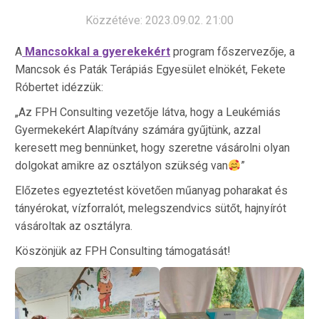
Közzétéve: 2023.09.02. 21:00
A
Mancsokkal a gyerekekért
program főszervezője, a
Mancsok és Paták Terápiás Egyesület elnökét, Fekete
Róbertet idézzük:
„Az FPH Consulting vezetője látva, hogy a Leukémiás
Gyermekekért Alapítvány számára gyűjtünk, azzal
keresett meg bennünket, hogy szeretne vásárolni olyan
dolgokat amikre az osztályon szükség van
”
Előzetes egyeztetést követően műanyag poharakat és
tányérokat, vízforralót, melegszendvics sütőt, hajnyírót
vásároltak az osztályra.
Köszönjük az FPH Consulting támogatását!